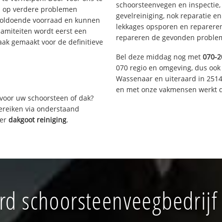
schoorsteenvegen en inspectie,
s op verdere problemen
gevelreiniging, nok reparatie e
voldoende voorraad en kunnen
lekkages opsporen en repareren.
lamiteiten wordt eerst een
repareren de gevonden problem
aak gemaakt voor de definitieve
Bel deze middag nog met
070-2
070 regio en omgeving, dus ook 
Wassenaar en uiteraard in 2514
en met onze vakmensen werkt d
voor uw schoorsteen of dak?
bereiken via onderstaand
ver
dakgoot reiniging
.
d schoorsteenveegbedrijf