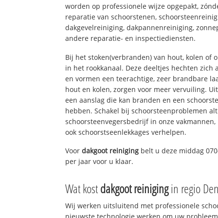
worden op professionele wijze opgepakt, zónd
reparatie van schoorstenen, schoorsteenreinig
dakgevelreiniging, dakpannenreiniging, zon
andere reparatie- en inspectiediensten.
Bij het stoken(verbranden) van hout, kolen of
in het rookkanaal. Deze deeltjes hechten zich
en vormen een teerachtige, zeer brandbare laa
hout en kolen, zorgen voor meer vervuiling. Ui
een aanslag die kan branden en een schoorste
hebben. Schakel bij schoorsteenproblemen alt
schoorsteenvegersbedrijf in onze vakmannen, 
ook schoorstseenlekkages verhelpen.
Voor
dakgoot reiniging
belt u deze middag 070
per jaar voor u klaar.
Wat kost
dakgoot reiniging
in regio De
Wij werken uitsluitend met professionele sch
nieuwste technologie werken om uw probleem 