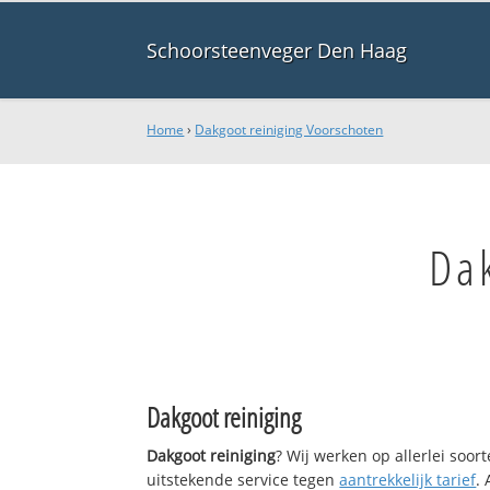
Schoorsteenveger Den Haag
Home
›
Dakgoot reiniging Voorschoten
Da
Dakgoot reiniging
Dakgoot reiniging
? Wij werken op allerlei soo
uitstekende service tegen
aantrekkelijk tarief
.