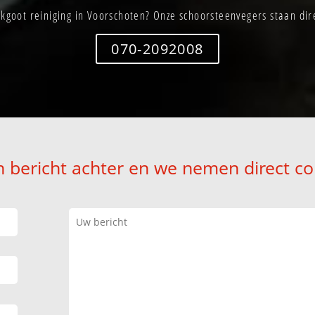
kgoot reiniging in Voorschoten? Onze schoorsteenvegers staan dire
070-2092008
n bericht achter en we nemen direct co