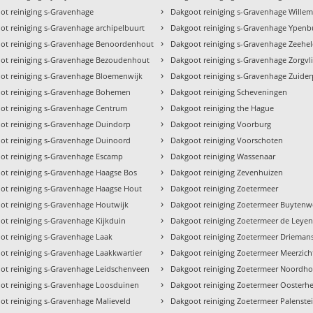
›
ot reiniging s-Gravenhage
Dakgoot reiniging s-Gravenhage Wille
›
ot reiniging s-Gravenhage archipelbuurt
Dakgoot reiniging s-Gravenhage Ypenb
›
ot reiniging s-Gravenhage Benoordenhout
Dakgoot reiniging s-Gravenhage Zeehe
›
ot reiniging s-Gravenhage Bezoudenhout
Dakgoot reiniging s-Gravenhage Zorgvli
›
ot reiniging s-Gravenhage Bloemenwijk
Dakgoot reiniging s-Gravenhage Zuider
›
ot reiniging s-Gravenhage Bohemen
Dakgoot reiniging Scheveningen
›
ot reiniging s-Gravenhage Centrum
Dakgoot reiniging the Hague
›
ot reiniging s-Gravenhage Duindorp
Dakgoot reiniging Voorburg
›
ot reiniging s-Gravenhage Duinoord
Dakgoot reiniging Voorschoten
›
ot reiniging s-Gravenhage Escamp
Dakgoot reiniging Wassenaar
›
ot reiniging s-Gravenhage Haagse Bos
Dakgoot reiniging Zevenhuizen
›
ot reiniging s-Gravenhage Haagse Hout
Dakgoot reiniging Zoetermeer
›
ot reiniging s-Gravenhage Houtwijk
Dakgoot reiniging Zoetermeer Buyten
›
ot reiniging s-Gravenhage Kijkduin
Dakgoot reiniging Zoetermeer de Leyen
›
ot reiniging s-Gravenhage Laak
Dakgoot reiniging Zoetermeer Drieman
›
ot reiniging s-Gravenhage Laakkwartier
Dakgoot reiniging Zoetermeer Meerzich
›
ot reiniging s-Gravenhage Leidschenveen
Dakgoot reiniging Zoetermeer Noordh
›
ot reiniging s-Gravenhage Loosduinen
Dakgoot reiniging Zoetermeer Ooster
›
ot reiniging s-Gravenhage Malieveld
Dakgoot reiniging Zoetermeer Palenste