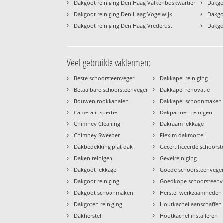
›
›
Dakgoot reiniging Den Haag Valkenboskwartier
Dakgo
›
›
Dakgoot reiniging Den Haag Vogelwijk
Dakgo
›
›
Dakgoot reiniging Den Haag Vrederust
Dakgo
Veel gebruikte vaktermen:
›
›
Beste schoorsteenveger
Dakkapel reiniging
›
›
Betaalbare schoorsteenveger
Dakkapel renovatie
›
›
Bouwen rookkanalen
Dakkapel schoonmaken
›
›
Camera inspectie
Dakpannen reinigen
›
›
Chimney Cleaning
Dakraam lekkage
›
›
Chimney Sweeper
Flexim dakmortel
›
›
Dakbedekking plat dak
Gecertificeerde schoors
›
›
Daken reinigen
Gevelreiniging
›
›
Dakgoot lekkage
Goede schoorsteenvege
›
›
Dakgoot reiniging
Goedkope schoorsteenv
›
›
Dakgoot schoonmaken
Herstel werkzaamheden
›
›
Dakgoten reiniging
Houtkachel aanschaffen
›
›
Dakherstel
Houtkachel installeren