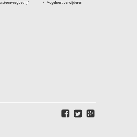
›
orsteenveegbedrijf
Vogelnest verwijderen