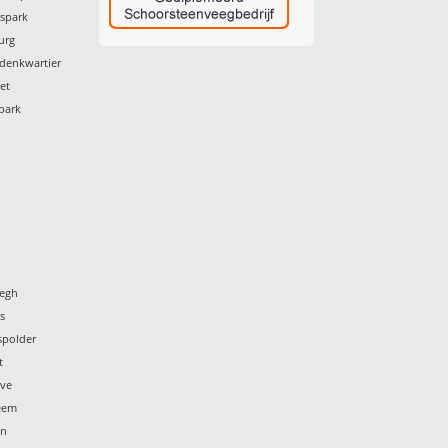
mspark
urg
ldenkwartier
et
park
wegh
s
spolder
t
ove
heem
in