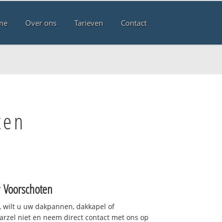
me
Over ons
Tarieven
Contact
ten
r
Voorschoten
 wilt u uw dakpannen, dakkapel of
arzel niet en neem direct contact met ons op