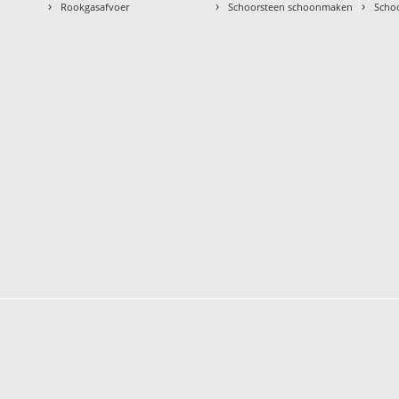
›
›
›
Rookgasafvoer
Schoorsteen schoonmaken
Scho