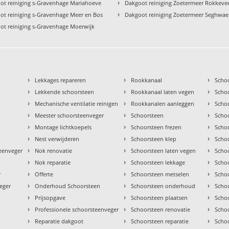
›
ot reiniging s-Gravenhage Mariahoeve
Dakgoot reiniging Zoetermeer Rokkeve
›
ot reiniging s-Gravenhage Meer en Bos
Dakgoot reiniging Zoetermeer Seghwae
ot reiniging s-Gravenhage Moerwijk
›
›
›
Lekkages repareren
Rookkanaal
Scho
›
›
›
Lekkende schoorsteen
Rookkanaal laten vegen
Scho
›
›
›
Mechanische ventilatie reinigen
Rookkanalen aanleggen
Scho
›
›
›
Meester schoorsteenveger
Schoorsteen
Scho
›
›
›
Montage lichtkoepels
Schoorsteen frezen
Scho
›
›
›
Nest verwijderen
Schoorsteen klep
Scho
›
›
›
teenveger
Nok renovatie
Schoorsteen laten vegen
Scho
›
›
›
Nok reparatie
Schoorsteen lekkage
Scho
›
›
›
r
Offerte
Schoorsteen metselen
Scho
›
›
›
eger
Onderhoud Schoorsteen
Schoorsteen onderhoud
Scho
›
›
›
Prijsopgave
Schoorsteen plaatsen
Scho
›
›
›
Professionele schoorsteenveger
Schoorsteen renovatie
Scho
›
›
›
Reparatie dakgoot
Schoorsteen reparatie
Schoo