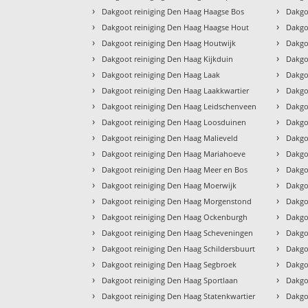
›
›
Dakgoot reiniging Den Haag Haagse Bos
Dakgo
›
›
Dakgoot reiniging Den Haag Haagse Hout
Dakgo
›
›
Dakgoot reiniging Den Haag Houtwijk
Dakgo
›
›
Dakgoot reiniging Den Haag Kijkduin
Dakgo
›
›
Dakgoot reiniging Den Haag Laak
Dakgo
›
›
Dakgoot reiniging Den Haag Laakkwartier
Dakgo
›
›
Dakgoot reiniging Den Haag Leidschenveen
Dakgo
›
›
Dakgoot reiniging Den Haag Loosduinen
Dakgo
›
›
Dakgoot reiniging Den Haag Malieveld
Dakgo
›
›
Dakgoot reiniging Den Haag Mariahoeve
Dakgo
›
›
Dakgoot reiniging Den Haag Meer en Bos
Dakgo
›
›
Dakgoot reiniging Den Haag Moerwijk
Dakgo
›
›
Dakgoot reiniging Den Haag Morgenstond
Dakgo
›
›
Dakgoot reiniging Den Haag Ockenburgh
Dakgo
›
›
Dakgoot reiniging Den Haag Scheveningen
Dakgo
›
›
Dakgoot reiniging Den Haag Schildersbuurt
Dakgo
›
›
Dakgoot reiniging Den Haag Segbroek
Dakgo
›
›
Dakgoot reiniging Den Haag Sportlaan
Dakgo
›
›
Dakgoot reiniging Den Haag Statenkwartier
Dakgo