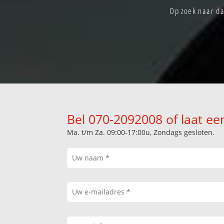
Op zoek naar da
Bel 070-2092008 of laat ee
Ma. t/m Za. 09:00-17:00u, Zondags gesloten.