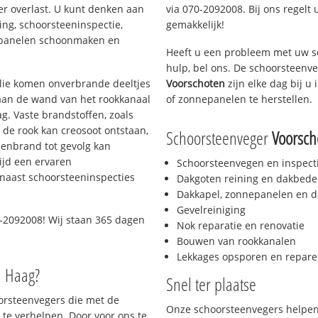
er overlast. U kunt denken aan
via 070-2092008. Bij ons regelt 
ing, schoorsteeninspectie,
gemakkelijk!
nepanelen schoonmaken en
Heeft u een probleem met uw s
hulp, bel ons. De schoorsteenv
 olie komen onverbrande deeltjes
Voorschoten
zijn elke dag bij 
 aan de wand van het rookkanaal
of zonnepanelen te herstellen.
g. Vaste brandstoffen, zoals
t de rook kan creosoot ontstaan,
Schoorsteenveger
Voorsch
enbrand tot gevolg kan
ijd een ervaren
Schoorsteenvegen en inspect
naast schoorsteeninspecties
Dakgoten reining en dakbede
Dakkapel, zonnepanelen en d
Gevelreiniging
-2092008! Wij staan 365 dagen
Nok reparatie en renovatie
Bouwen van rookkanalen
Lekkages opsporen en repare
n Haag?
Snel ter plaatse
oorsteenvegers die met de
Onze schoorsteenvegers helpen 
te verhelpen. Door voor ons te