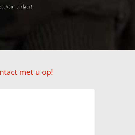
ct voor u klaar!
ntact met u op!