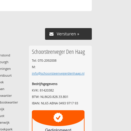
Versturen »
Schoorsteenveger Den Haag
enstond
Tel: 070-2092008
nburgh
M:
eningen
info@schoorsteenvegerdenhaag.nl
ersbuurt
oek
Bedrijfsgegevens
aan
KVK: 81420382
kwartier
BTW: NL8620.828.33.B01
nboskwartier
IBAN: NL65 ABNA 0493 9717 93
ijk
ust
tenwijk
roekpark