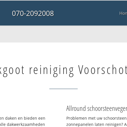
070-2092008
Ho
kgoot reiniging Voorscho
Allround schoorsteenvege
rten daken en bieden een
Problemen met uw schoorsteen,
 Alle dakwerkzaamheden
zonnepanelen laten reinigen? A