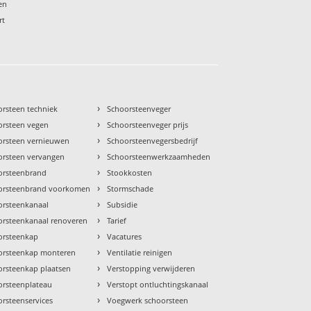
en
rt
›
orsteen techniek
Schoorsteenveger
›
orsteen vegen
Schoorsteenveger prijs
›
orsteen vernieuwen
Schoorsteenvegersbedrijf
›
orsteen vervangen
Schoorsteenwerkzaamheden
›
orsteenbrand
Stookkosten
›
orsteenbrand voorkomen
Stormschade
›
orsteenkanaal
Subsidie
›
orsteenkanaal renoveren
Tarief
›
orsteenkap
Vacatures
›
orsteenkap monteren
Ventilatie reinigen
›
orsteenkap plaatsen
Verstopping verwijderen
›
orsteenplateau
Verstopt ontluchtingskanaal
›
rsteenservices
Voegwerk schoorsteen