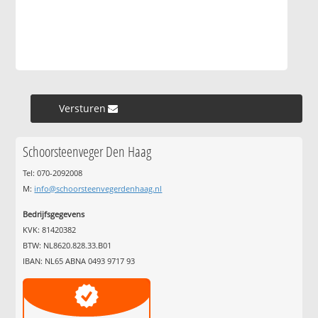
Versturen »
Schoorsteenveger Den Haag
Tel: 070-2092008
M:
info@schoorsteenvegerdenhaag.nl
Bedrijfsgegevens
KVK: 81420382
BTW: NL8620.828.33.B01
IBAN: NL65 ABNA 0493 9717 93