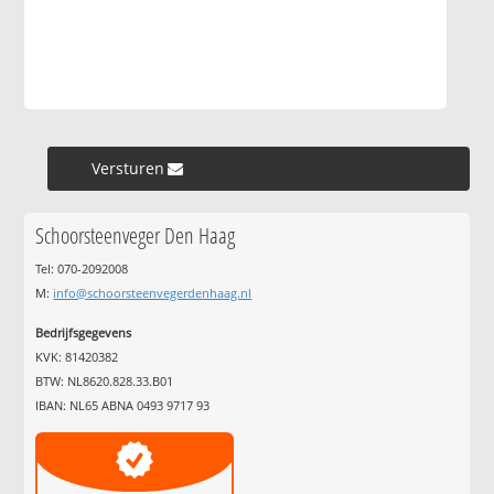
Versturen »
Schoorsteenveger Den Haag
Tel: 070-2092008
M:
info@schoorsteenvegerdenhaag.nl
Bedrijfsgegevens
KVK: 81420382
BTW: NL8620.828.33.B01
IBAN: NL65 ABNA 0493 9717 93