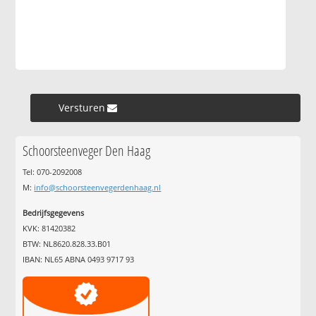
Versturen »
Schoorsteenveger Den Haag
Tel: 070-2092008
M:
info@schoorsteenvegerdenhaag.nl
Bedrijfsgegevens
KVK: 81420382
BTW: NL8620.828.33.B01
IBAN: NL65 ABNA 0493 9717 93