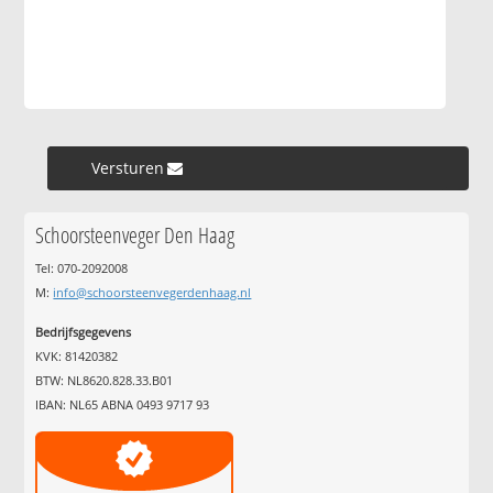
Versturen »
Schoorsteenveger Den Haag
Tel: 070-2092008
M:
info@schoorsteenvegerdenhaag.nl
Bedrijfsgegevens
KVK: 81420382
BTW: NL8620.828.33.B01
IBAN: NL65 ABNA 0493 9717 93