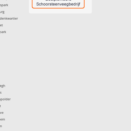
mspark
urg
ldenkwartier
et
park
wegh
s
spolder
t
ove
heem
in