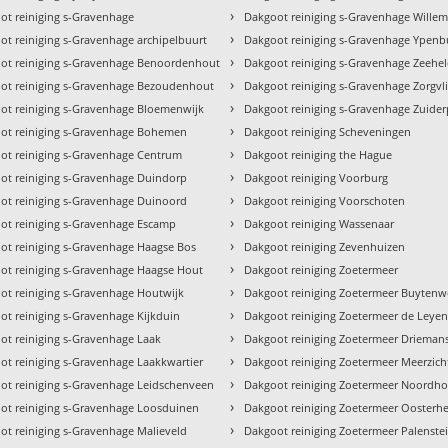
›
ot reiniging s-Gravenhage
Dakgoot reiniging s-Gravenhage Wille
›
ot reiniging s-Gravenhage archipelbuurt
Dakgoot reiniging s-Gravenhage Ypenb
›
ot reiniging s-Gravenhage Benoordenhout
Dakgoot reiniging s-Gravenhage Zeehe
›
ot reiniging s-Gravenhage Bezoudenhout
Dakgoot reiniging s-Gravenhage Zorgvli
›
ot reiniging s-Gravenhage Bloemenwijk
Dakgoot reiniging s-Gravenhage Zuider
›
ot reiniging s-Gravenhage Bohemen
Dakgoot reiniging Scheveningen
›
ot reiniging s-Gravenhage Centrum
Dakgoot reiniging the Hague
›
ot reiniging s-Gravenhage Duindorp
Dakgoot reiniging Voorburg
›
ot reiniging s-Gravenhage Duinoord
Dakgoot reiniging Voorschoten
›
ot reiniging s-Gravenhage Escamp
Dakgoot reiniging Wassenaar
›
ot reiniging s-Gravenhage Haagse Bos
Dakgoot reiniging Zevenhuizen
›
ot reiniging s-Gravenhage Haagse Hout
Dakgoot reiniging Zoetermeer
›
ot reiniging s-Gravenhage Houtwijk
Dakgoot reiniging Zoetermeer Buyten
›
ot reiniging s-Gravenhage Kijkduin
Dakgoot reiniging Zoetermeer de Leyen
›
ot reiniging s-Gravenhage Laak
Dakgoot reiniging Zoetermeer Drieman
›
ot reiniging s-Gravenhage Laakkwartier
Dakgoot reiniging Zoetermeer Meerzich
›
ot reiniging s-Gravenhage Leidschenveen
Dakgoot reiniging Zoetermeer Noordh
›
ot reiniging s-Gravenhage Loosduinen
Dakgoot reiniging Zoetermeer Ooster
›
ot reiniging s-Gravenhage Malieveld
Dakgoot reiniging Zoetermeer Palenste