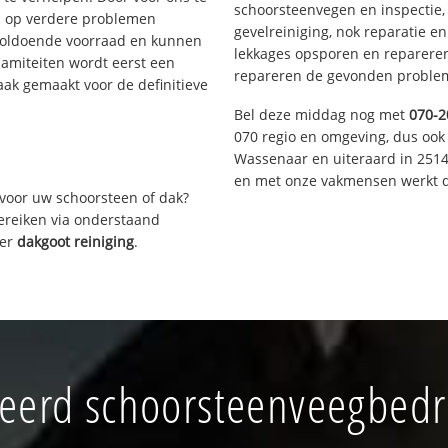
schoorsteenvegen en inspectie,
s op verdere problemen
gevelreiniging, nok reparatie e
voldoende voorraad en kunnen
lekkages opsporen en repareren.
lamiteiten wordt eerst een
repareren de gevonden problem
aak gemaakt voor de definitieve
Bel deze middag nog met
070-2
070 regio en omgeving, dus ook 
Wassenaar en uiteraard in 2514
en met onze vakmensen werkt d
voor uw schoorsteen of dak?
bereiken via onderstaand
ver
dakgoot reiniging
.
erd schoorsteenveegbedrij