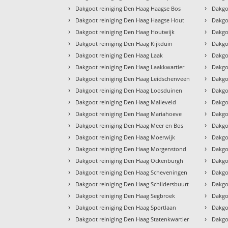
›
›
Dakgoot reiniging Den Haag Haagse Bos
Dakgo
›
›
Dakgoot reiniging Den Haag Haagse Hout
Dakgo
›
›
Dakgoot reiniging Den Haag Houtwijk
Dakgo
›
›
Dakgoot reiniging Den Haag Kijkduin
Dakgo
›
›
Dakgoot reiniging Den Haag Laak
Dakgo
›
›
Dakgoot reiniging Den Haag Laakkwartier
Dakgo
›
›
Dakgoot reiniging Den Haag Leidschenveen
Dakgo
›
›
Dakgoot reiniging Den Haag Loosduinen
Dakgo
›
›
Dakgoot reiniging Den Haag Malieveld
Dakgo
›
›
Dakgoot reiniging Den Haag Mariahoeve
Dakgo
›
›
Dakgoot reiniging Den Haag Meer en Bos
Dakgo
›
›
Dakgoot reiniging Den Haag Moerwijk
Dakgo
›
›
Dakgoot reiniging Den Haag Morgenstond
Dakgo
›
›
Dakgoot reiniging Den Haag Ockenburgh
Dakgo
›
›
Dakgoot reiniging Den Haag Scheveningen
Dakgo
›
›
Dakgoot reiniging Den Haag Schildersbuurt
Dakgo
›
›
Dakgoot reiniging Den Haag Segbroek
Dakgo
›
›
Dakgoot reiniging Den Haag Sportlaan
Dakgo
›
›
Dakgoot reiniging Den Haag Statenkwartier
Dakgo