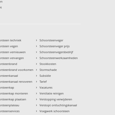
en
rt
›
orsteen techniek
Schoorsteenveger
›
orsteen vegen
Schoorsteenveger prijs
›
orsteen vernieuwen
Schoorsteenvegersbedrijf
›
orsteen vervangen
Schoorsteenwerkzaamheden
›
orsteenbrand
Stookkosten
›
orsteenbrand voorkomen
Stormschade
›
orsteenkanaal
Subsidie
›
orsteenkanaal renoveren
Tarief
›
orsteenkap
Vacatures
›
orsteenkap monteren
Ventilatie reinigen
›
orsteenkap plaatsen
Verstopping verwijderen
›
orsteenplateau
Verstopt ontluchtingskanaal
›
rsteenservices
Voegwerk schoorsteen