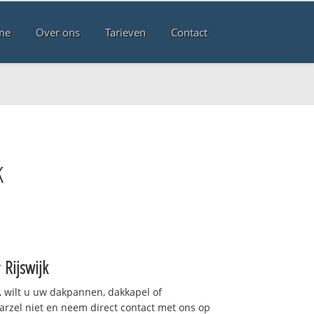
me
Over ons
Tarieven
Contact
k
r
Rijswijk
 wilt u uw dakpannen, dakkapel of
arzel niet en neem direct contact met ons op