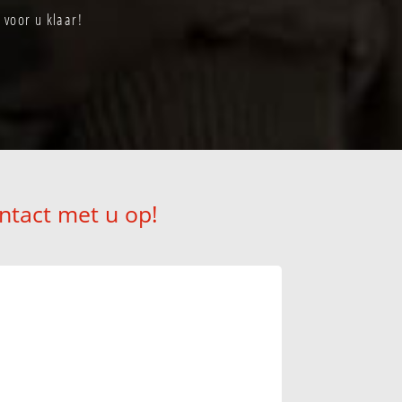
 voor u klaar!
ntact met u op!