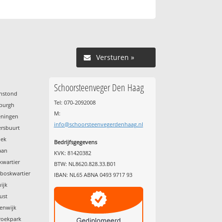
Versturen »
Schoorsteenveger Den Haag
enstond
Tel: 070-2092008
nburgh
M:
eningen
info@schoorsteenvegerdenhaag.nl
ersbuurt
oek
Bedrijfsgegevens
aan
KVK: 81420382
kwartier
BTW: NL8620.828.33.B01
nboskwartier
IBAN: NL65 ABNA 0493 9717 93
ijk
ust
tenwijk
roekpark