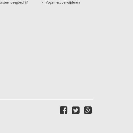
›
orsteenveegbedrijf
Vogelnest verwijderen