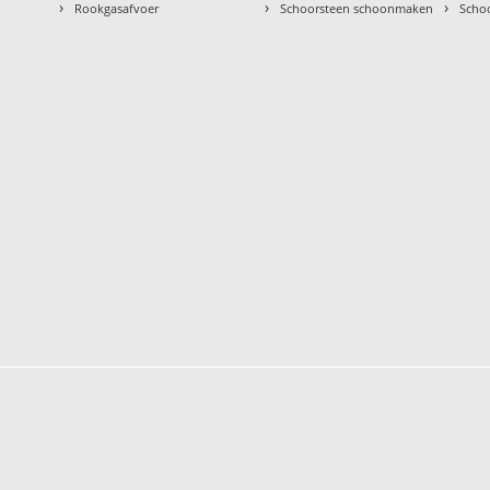
›
›
›
Rookgasafvoer
Schoorsteen schoonmaken
Scho