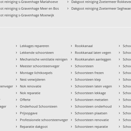
›
ot reiniging s-Gravenhage Mariahoeve
Dakgoot reiniging Zoetermeer Rokkeve
›
ot reiniging s-Gravenhage Meer en Bos
Dakgoot reiniging Zoetermeer Seghwae
ot reiniging s-Gravenhage Moerwijk
›
›
›
Lekkages repareren
Rookkanaal
Scho
›
›
›
Lekkende schoorsteen
Rookkanaal laten vegen
Scho
›
›
›
Mechanische ventilatie reinigen
Rookkanalen aanleggen
Scho
›
›
›
Meester schoorsteenveger
Schoorsteen
Scho
›
›
›
Montage lichtkoepels
Schoorsteen frezen
Scho
›
›
›
Nest verwijderen
Schoorsteen klep
Scho
›
›
›
teenveger
Nok renovatie
Schoorsteen laten vegen
Scho
›
›
›
Nok reparatie
Schoorsteen lekkage
Scho
›
›
›
r
Offerte
Schoorsteen metselen
Scho
›
›
›
eger
Onderhoud Schoorsteen
Schoorsteen onderhoud
Scho
›
›
›
Prijsopgave
Schoorsteen plaatsen
Scho
›
›
›
Professionele schoorsteenveger
Schoorsteen renovatie
Scho
›
›
›
Reparatie dakgoot
Schoorsteen reparatie
Schoo