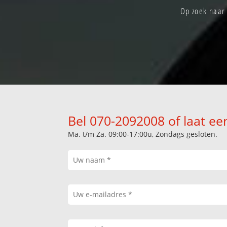
Op zoek naar 
Bel 070-2092008 of laat ee
Ma. t/m Za. 09:00-17:00u, Zondags gesloten.