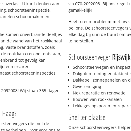
er overlast. U kunt denken aan
via 070-2092008. Bij ons regelt 
ing, schoorsteeninspectie,
gemakkelijk!
nepanelen schoonmaken en
Heeft u een probleem met uw s
bel ons. De schoorsteenvegers 
 olie komen onverbrande deeltjes
elke dag bij u in de buurt om 
 aan de wand van het rookkanaal
te herstellen.
g. Vaste brandstoffen, zoals
t de rook kan creosoot ontstaan,
Schoorsteenveger
Rijswijk
enbrand tot gevolg kan
ijd een ervaren
Schoorsteenvegen en inspect
naast schoorsteeninspecties
Dakgoten reining en dakbede
Dakkapel, zonnepanelen en d
Gevelreiniging
-2092008! Wij staan 365 dagen
Nok reparatie en renovatie
Bouwen van rookkanalen
Lekkages opsporen en repare
n Haag?
Snel ter plaatse
oorsteenvegers die met de
Onze schoorsteenvegers helpen 
te verhelpen. Door voor ons te