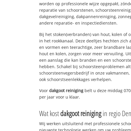
worden op professionele wijze opgepakt, zónd
reparatie van schoorstenen, schoorsteenreinig
dakgevelreiniging, dakpannenreiniging, zon
andere reparatie- en inspectiediensten.
Bij het stoken(verbranden) van hout, kolen of
in het rookkanaal. Deze deeltjes hechten zich
en vormen een teerachtige, zeer brandbare laa
hout en kolen, zorgen voor meer vervuiling. Ui
een aanslag die kan branden en een schoorste
hebben. Schakel bij schoorsteenproblemen alt
schoorsteenvegersbedrijf in onze vakmannen, 
ook schoorstseenlekkages verhelpen.
Voor
dakgoot reiniging
belt u deze middag 070
per jaar voor u klaar.
Wat kost
dakgoot reiniging
in regio De
Wij werken uitsluitend met professionele sch
nieuwste technologie werken om uw probleem 