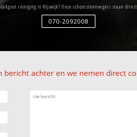
dakgoot reiniging in Rijswijk? Onze schoorsteenvegers staan direct
070-2092008
n bericht achter en we nemen direct co