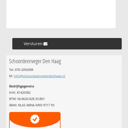
Versturen »
Schoorsteenveger Den Haag
Tel: 070-2092008
M:
info@schoorsteenvegerdenhaag.nl
Bedrijfsgegevens
KVK: 81420382
BTW: NL8620.828.33.B01
IBAN: NL65 ABNA 0493 9717 93