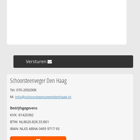
Versturen »
Schoorsteenveger Den Haag
Tel: 070-2092008
M:
info@schoorsteenvegerdenhaag.nl
Bedrijfsgegevens
KVK: 81420382
BTW: NL8620.828.33.B01
IBAN: NL65 ABNA 0493 9717 93