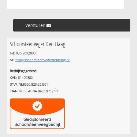
Versturen »
Schoorsteenveger Den Haag
Tel: 070-2092008
M:
info@schoorsteenvegerdenhaag.nl
Bedrijfsgegevens
KVK: 81420382
BTW: NL8620.828.33.B01
IBAN: NL65 ABNA 0493 9717 93