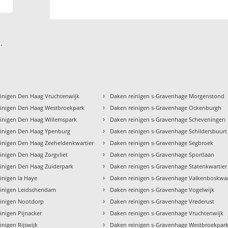
.
›
inigen Den Haag Vruchtenwijk
Daken reinigen s-Gravenhage Morgenstond
›
einigen Den Haag Westbroekpark
Daken reinigen s-Gravenhage Ockenburgh
›
inigen Den Haag Willemspark
Daken reinigen s-Gravenhage Scheveningen
›
einigen Den Haag Ypenburg
Daken reinigen s-Gravenhage Schildersbuurt
›
inigen Den Haag Zeeheldenkwartier
Daken reinigen s-Gravenhage Segbroek
›
inigen Den Haag Zorgvliet
Daken reinigen s-Gravenhage Sportlaan
›
inigen Den Haag Zuiderpark
Daken reinigen s-Gravenhage Statenkwartier
›
inigen la Haye
Daken reinigen s-Gravenhage Valkenboskwar
›
einigen Leidschendam
Daken reinigen s-Gravenhage Vogelwijk
›
einigen Nootdorp
Daken reinigen s-Gravenhage Vrederust
›
inigen Pijnacker
Daken reinigen s-Gravenhage Vruchtenwijk
›
inigen Rijswijk
Daken reinigen s-Gravenhage Westbroekpar