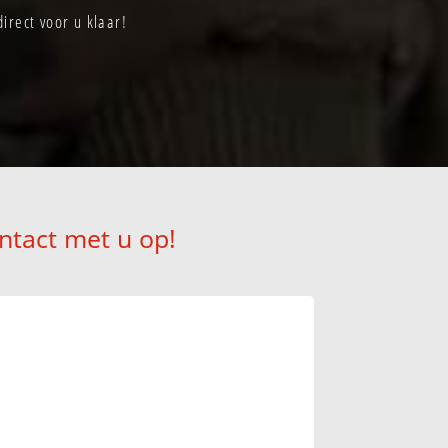
irect voor u klaar!
ntact met u op!