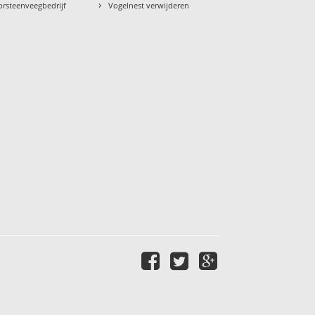
›
orsteenveegbedrijf
Vogelnest verwijderen