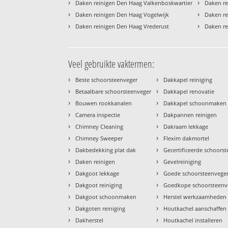
›
›
Daken reinigen Den Haag Valkenboskwartier
Daken re
›
›
Daken reinigen Den Haag Vogelwijk
Daken re
›
›
Daken reinigen Den Haag Vrederust
Daken re
Veel gebruikte vaktermen:
›
›
Beste schoorsteenveger
Dakkapel reiniging
›
›
Betaalbare schoorsteenveger
Dakkapel renovatie
›
›
Bouwen rookkanalen
Dakkapel schoonmaken
›
›
Camera inspectie
Dakpannen reinigen
›
›
Chimney Cleaning
Dakraam lekkage
›
›
Chimney Sweeper
Flexim dakmortel
›
›
Dakbedekking plat dak
Gecertificeerde schoors
›
›
Daken reinigen
Gevelreiniging
›
›
Dakgoot lekkage
Goede schoorsteenvege
›
›
Dakgoot reiniging
Goedkope schoorsteenv
›
›
Dakgoot schoonmaken
Herstel werkzaamheden
›
›
Dakgoten reiniging
Houtkachel aanschaffen
›
›
Dakherstel
Houtkachel installeren