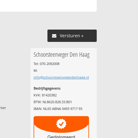
Versturen »
Schoorsteenveger Den Haag
Tel: 070-2092008
M:
info@schoorsteenvegerdenhaag.nl
Bedrijfsgegevens
KVK: 81420382
BTW: NL8620.828.33.B01
tier
IBAN: NL65 ABNA 0493 9717 93
k