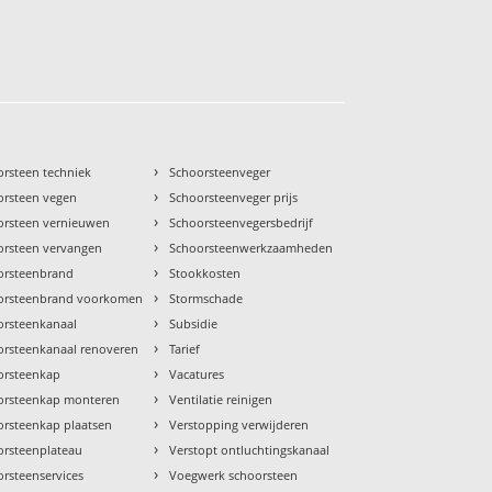
›
orsteen techniek
Schoorsteenveger
›
orsteen vegen
Schoorsteenveger prijs
›
orsteen vernieuwen
Schoorsteenvegersbedrijf
›
orsteen vervangen
Schoorsteenwerkzaamheden
›
orsteenbrand
Stookkosten
›
orsteenbrand voorkomen
Stormschade
›
orsteenkanaal
Subsidie
›
orsteenkanaal renoveren
Tarief
›
orsteenkap
Vacatures
›
orsteenkap monteren
Ventilatie reinigen
›
orsteenkap plaatsen
Verstopping verwijderen
›
orsteenplateau
Verstopt ontluchtingskanaal
›
rsteenservices
Voegwerk schoorsteen