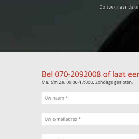
Op zoek naar daken
Bel 070-2092008 of laat ee
Ma. t/m Za. 09:00-17:00u, Zondags gesloten.