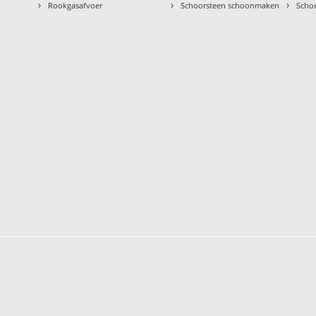
›
›
›
Rookgasafvoer
Schoorsteen schoonmaken
Scho