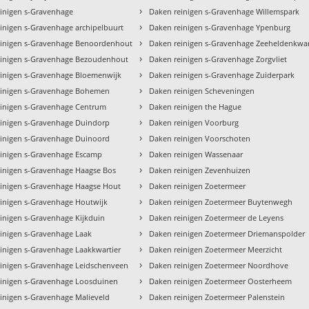
›
inigen s-Gravenhage
Daken reinigen s-Gravenhage Willemspark
›
inigen s-Gravenhage archipelbuurt
Daken reinigen s-Gravenhage Ypenburg
›
einigen s-Gravenhage Benoordenhout
Daken reinigen s-Gravenhage Zeeheldenkwar
›
einigen s-Gravenhage Bezoudenhout
Daken reinigen s-Gravenhage Zorgvliet
›
inigen s-Gravenhage Bloemenwijk
Daken reinigen s-Gravenhage Zuiderpark
›
einigen s-Gravenhage Bohemen
Daken reinigen Scheveningen
›
einigen s-Gravenhage Centrum
Daken reinigen the Hague
›
inigen s-Gravenhage Duindorp
Daken reinigen Voorburg
›
inigen s-Gravenhage Duinoord
Daken reinigen Voorschoten
›
einigen s-Gravenhage Escamp
Daken reinigen Wassenaar
›
inigen s-Gravenhage Haagse Bos
Daken reinigen Zevenhuizen
›
inigen s-Gravenhage Haagse Hout
Daken reinigen Zoetermeer
›
inigen s-Gravenhage Houtwijk
Daken reinigen Zoetermeer Buytenwegh
›
inigen s-Gravenhage Kijkduin
Daken reinigen Zoetermeer de Leyens
›
inigen s-Gravenhage Laak
Daken reinigen Zoetermeer Driemanspolder
›
inigen s-Gravenhage Laakkwartier
Daken reinigen Zoetermeer Meerzicht
›
inigen s-Gravenhage Leidschenveen
Daken reinigen Zoetermeer Noordhove
›
einigen s-Gravenhage Loosduinen
Daken reinigen Zoetermeer Oosterheem
›
inigen s-Gravenhage Malieveld
Daken reinigen Zoetermeer Palenstein