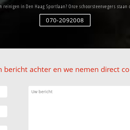
 reinigen in Den Haag Sportlaan? Onze schoorsteenvegers staan d
070-2092008
n bericht achter en we nemen direct co