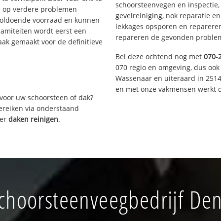
schoorsteenvegen en inspectie,
s op verdere problemen
gevelreiniging, nok reparatie e
voldoende voorraad en kunnen
lekkages opsporen en repareren.
lamiteiten wordt eerst een
repareren de gevonden problem
aak gemaakt voor de definitieve
Bel deze ochtend nog met
070-
070 regio en omgeving, dus ook 
Wassenaar en uiteraard in 2514
en met onze vakmensen werkt d
voor uw schoorsteen of dak?
bereiken via onderstaand
ver
daken reinigen
.
choorsteenveegbedrijf Den