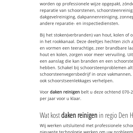
worden op professionele wijze opgepakt, zónd
reparatie van schoorstenen, schoorsteenreinig
dakgevelreiniging, dakpannenreiniging, zon
andere reparatie- en inspectiediensten.
Bij het stoken(verbranden) van hout, kolen of
in het rookkanaal. Deze deeltjes hechten zich
en vormen een teerachtige, zeer brandbare laa
hout en kolen, zorgen voor meer vervuiling. Ui
een aanslag die kan branden en een schoorste
hebben. Schakel bij schoorsteenproblemen alt
schoorsteenvegersbedrijf in onze vakmannen, 
ook schoorstseenlekkages verhelpen.
Voor
daken reinigen
belt u deze ochtend 070-2
per jaar voor u klaar.
Wat kost
daken reinigen
in regio Den 
Wij werken uitsluitend met professionele sch
nieuwste technologie werken om uw probleem 