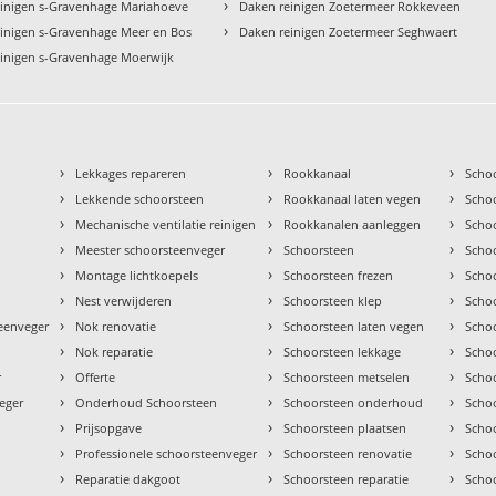
›
inigen s-Gravenhage Mariahoeve
Daken reinigen Zoetermeer Rokkeveen
›
inigen s-Gravenhage Meer en Bos
Daken reinigen Zoetermeer Seghwaert
inigen s-Gravenhage Moerwijk
›
›
›
Lekkages repareren
Rookkanaal
Scho
›
›
›
Lekkende schoorsteen
Rookkanaal laten vegen
Scho
›
›
›
Mechanische ventilatie reinigen
Rookkanalen aanleggen
Scho
›
›
›
Meester schoorsteenveger
Schoorsteen
Scho
›
›
›
Montage lichtkoepels
Schoorsteen frezen
Scho
›
›
›
Nest verwijderen
Schoorsteen klep
Scho
›
›
›
teenveger
Nok renovatie
Schoorsteen laten vegen
Scho
›
›
›
Nok reparatie
Schoorsteen lekkage
Scho
›
›
›
r
Offerte
Schoorsteen metselen
Scho
›
›
›
eger
Onderhoud Schoorsteen
Schoorsteen onderhoud
Scho
›
›
›
Prijsopgave
Schoorsteen plaatsen
Scho
›
›
›
Professionele schoorsteenveger
Schoorsteen renovatie
Scho
›
›
›
Reparatie dakgoot
Schoorsteen reparatie
Schoo