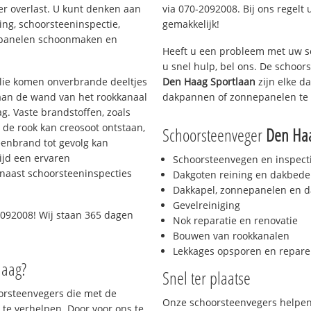
er overlast. U kunt denken aan
via 070-2092008. Bij ons regelt 
ing, schoorsteeninspectie,
gemakkelijk!
nepanelen schoonmaken en
Heeft u een probleem met uw s
u snel hulp, bel ons. De schoo
 olie komen onverbrande deeltjes
Den Haag Sportlaan
zijn elke d
 aan de wand van het rookkanaal
dakpannen of zonnepanelen te 
g. Vaste brandstoffen, zoals
t de rook kan creosoot ontstaan,
Schoorsteenveger
Den Haa
enbrand tot gevolg kan
ijd een ervaren
Schoorsteenvegen en inspect
naast schoorsteeninspecties
Dakgoten reining en dakbede
Dakkapel, zonnepanelen en d
Gevelreiniging
092008! Wij staan 365 dagen
Nok reparatie en renovatie
Bouwen van rookkanalen
Lekkages opsporen en repare
Haag?
Snel ter plaatse
oorsteenvegers die met de
Onze schoorsteenvegers helpen 
te verhelpen. Door voor ons te