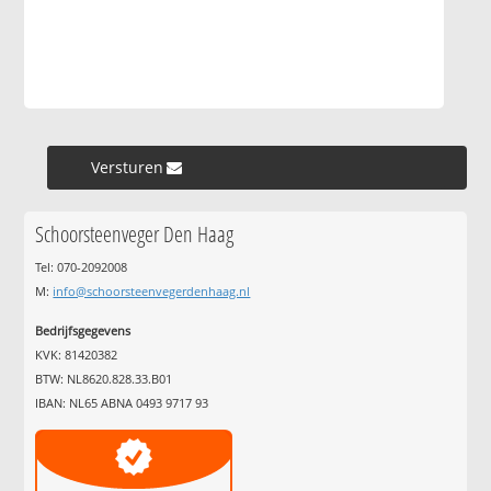
Versturen »
Schoorsteenveger Den Haag
Tel: 070-2092008
M:
info@schoorsteenvegerdenhaag.nl
Bedrijfsgegevens
KVK: 81420382
BTW: NL8620.828.33.B01
IBAN: NL65 ABNA 0493 9717 93