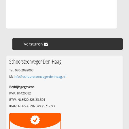
Versturen »
Schoorsteenveger Den Haag
Tel: 070-2092008
M:
info@schoorsteenvegerdenhaag.nl
Bedrijfsgegevens
KVK: 81420382
BTW: NL8620.828.33.B01
IBAN: NL65 ABNA 0493 9717 93