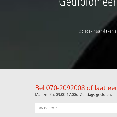
Gediplomeer
Op zoek naar daken r
Bel 070-2092008 of laat ee
Ma. t/m Za. 09:00-17:00u, Zondags gesloten.