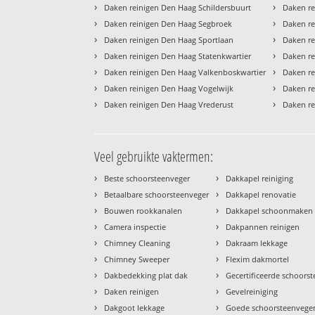
›
›
Daken reinigen Den Haag Schildersbuurt
Daken re
›
›
Daken reinigen Den Haag Segbroek
Daken re
›
›
Daken reinigen Den Haag Sportlaan
Daken r
›
›
Daken reinigen Den Haag Statenkwartier
Daken re
›
›
Daken reinigen Den Haag Valkenboskwartier
Daken re
›
›
Daken reinigen Den Haag Vogelwijk
Daken re
›
›
Daken reinigen Den Haag Vrederust
Daken re
Veel gebruikte vaktermen:
›
›
Beste schoorsteenveger
Dakkapel reiniging
›
›
Betaalbare schoorsteenveger
Dakkapel renovatie
›
›
Bouwen rookkanalen
Dakkapel schoonmaken
›
›
Camera inspectie
Dakpannen reinigen
›
›
Chimney Cleaning
Dakraam lekkage
›
›
Chimney Sweeper
Flexim dakmortel
›
›
Dakbedekking plat dak
Gecertificeerde schoors
›
›
Daken reinigen
Gevelreiniging
›
›
Dakgoot lekkage
Goede schoorsteenvege