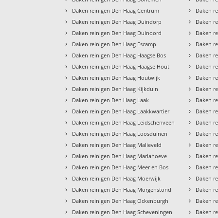
›
›
Daken reinigen Den Haag Centrum
Daken r
›
›
Daken reinigen Den Haag Duindorp
Daken r
›
›
Daken reinigen Den Haag Duinoord
Daken re
›
›
Daken reinigen Den Haag Escamp
Daken re
›
›
Daken reinigen Den Haag Haagse Bos
Daken re
›
›
Daken reinigen Den Haag Haagse Hout
Daken re
›
›
Daken reinigen Den Haag Houtwijk
Daken r
›
›
Daken reinigen Den Haag Kijkduin
Daken r
›
›
Daken reinigen Den Haag Laak
Daken re
›
›
Daken reinigen Den Haag Laakkwartier
Daken r
›
›
Daken reinigen Den Haag Leidschenveen
Daken r
›
›
Daken reinigen Den Haag Loosduinen
Daken re
›
›
Daken reinigen Den Haag Malieveld
Daken re
›
›
Daken reinigen Den Haag Mariahoeve
Daken r
›
›
Daken reinigen Den Haag Meer en Bos
Daken re
›
›
Daken reinigen Den Haag Moerwijk
Daken re
›
›
Daken reinigen Den Haag Morgenstond
Daken re
›
›
Daken reinigen Den Haag Ockenburgh
Daken re
›
›
Daken reinigen Den Haag Scheveningen
Daken re