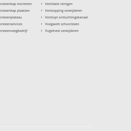
›
orsteenkap monteren
Ventilatie reinigen
›
orsteenkap plaatsen
Verstopping verwijderen
›
orsteenplateau
Verstopt ontluchtingskanaal
›
rsteenservices
Voegwerk schoorsteen
›
orsteenveegbedrijf
Vogelnest verwijderen