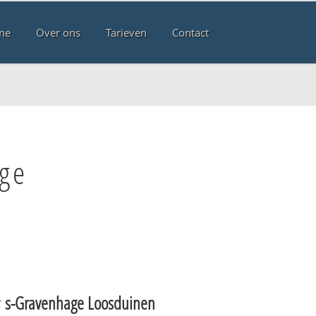
me
Over ons
Tarieven
Contact
age
r
s-Gravenhage Loosduinen