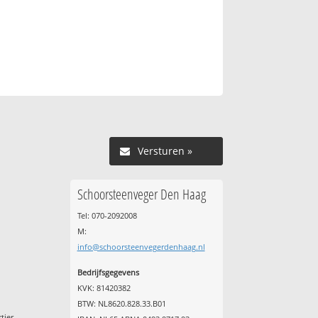
Versturen »
Schoorsteenveger Den Haag
Tel: 070-2092008
M:
info@schoorsteenvegerdenhaag.nl
Bedrijfsgegevens
KVK: 81420382
BTW: NL8620.828.33.B01
tier