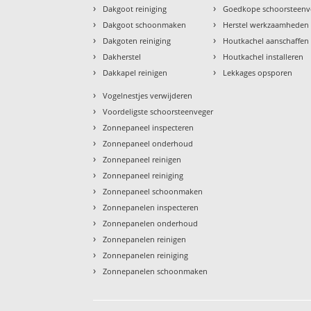
›
›
Dakgoot reiniging
Goedkope schoorsteenv
›
›
Dakgoot schoonmaken
Herstel werkzaamheden
›
›
Dakgoten reiniging
Houtkachel aanschaffen
›
›
Dakherstel
Houtkachel installeren
›
›
Dakkapel reinigen
Lekkages opsporen
›
Vogelnestjes verwijderen
›
Voordeligste schoorsteenveger
›
Zonnepaneel inspecteren
›
Zonnepaneel onderhoud
›
Zonnepaneel reinigen
›
Zonnepaneel reiniging
›
Zonnepaneel schoonmaken
›
Zonnepanelen inspecteren
›
Zonnepanelen onderhoud
›
Zonnepanelen reinigen
›
Zonnepanelen reiniging
›
Zonnepanelen schoonmaken