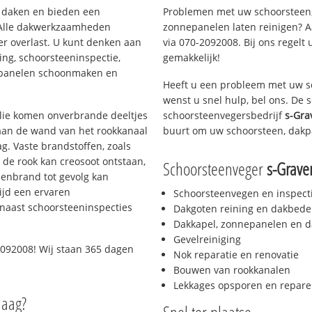
en daken en bieden een
Problemen met uw schoorsteen,
 Alle dakwerkzaamheden
zonnepanelen laten reinigen? A
er overlast. U kunt denken aan
via 070-2092008. Bij ons regelt 
ing, schoorsteeninspectie,
gemakkelijk!
nepanelen schoonmaken en
Heeft u een probleem met uw s
wenst u snel hulp, bel ons. De
 olie komen onverbrande deeltjes
schoorsteenvegersbedrijf
s-Gra
 aan de wand van het rookkanaal
buurt om uw schoorsteen, dakp
g. Vaste brandstoffen, zoals
t de rook kan creosoot ontstaan,
Schoorsteenveger
s-Grave
enbrand tot gevolg kan
ijd een ervaren
Schoorsteenvegen en inspect
naast schoorsteeninspecties
Dakgoten reining en dakbede
Dakkapel, zonnepanelen en d
Gevelreiniging
092008! Wij staan 365 dagen
Nok reparatie en renovatie
Bouwen van rookkanalen
Lekkages opsporen en repare
Haag?