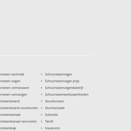
›
orsteen techniek
Schoorsteenveger
›
orsteen vegen
Schoorsteenveger prijs
›
orsteen vernieuwen
Schoorsteenvegersbedrijf
›
orsteen vervangen
Schoorsteenwerkzaamheden
›
orsteenbrand
Stookkosten
›
orsteenbrand voorkomen
Stormschade
›
orsteenkanaal
Subsidie
›
orsteenkanaal renoveren
Tarief
›
orsteenkap
Vacatures