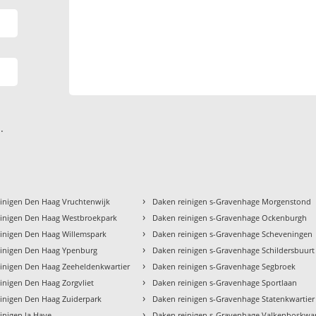
.
›
inigen Den Haag Vruchtenwijk
Daken reinigen s-Gravenhage Morgenstond
›
einigen Den Haag Westbroekpark
Daken reinigen s-Gravenhage Ockenburgh
›
inigen Den Haag Willemspark
Daken reinigen s-Gravenhage Scheveningen
›
einigen Den Haag Ypenburg
Daken reinigen s-Gravenhage Schildersbuurt
›
inigen Den Haag Zeeheldenkwartier
Daken reinigen s-Gravenhage Segbroek
›
inigen Den Haag Zorgvliet
Daken reinigen s-Gravenhage Sportlaan
›
inigen Den Haag Zuiderpark
Daken reinigen s-Gravenhage Statenkwartier
›
inigen la Haye
Daken reinigen s-Gravenhage Valkenboskwar