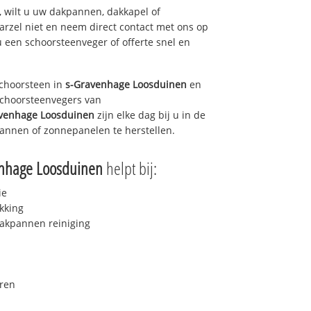
 wilt u uw dakpannen, dakkapel of
arzel niet en neem direct contact met ons op
u een schoorsteenveger of offerte snel en
choorsteen in
s-Gravenhage Loosduinen
en
 schoorsteenvegers van
venhage Loosduinen
zijn elke dag bij u in de
annen of zonnepanelen te herstellen.
nhage Loosduinen
helpt bij:
ie
kking
akpannen reiniging
ren