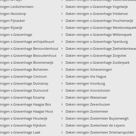
›
einigen Leidschendam
Daken reinigen s-Gravenhage Vogelwijk
›
einigen Nootdorp
Daken reinigen s-Gravenhage Vrederust
›
inigen Pijnacker
Daken reinigen s-Gravenhage Vruchtenwijk
›
inigen Rijswijk
Daken reinigen s-Gravenhage Westbroekpar
›
inigen s-Gravenhage
Daken reinigen s-Gravenhage Willemspark
›
inigen s-Gravenhage archipelbuurt
Daken reinigen s-Gravenhage Ypenburg
›
einigen s-Gravenhage Benoordenhout
Daken reinigen s-Gravenhage Zeeheldenkwar
›
einigen s-Gravenhage Bezoudenhout
Daken reinigen s-Gravenhage Zorgvliet
›
inigen s-Gravenhage Bloemenwijk
Daken reinigen s-Gravenhage Zuiderpark
›
einigen s-Gravenhage Bohemen
Daken reinigen Scheveningen
›
einigen s-Gravenhage Centrum
Daken reinigen the Hague
›
inigen s-Gravenhage Duindorp
Daken reinigen Voorburg
›
inigen s-Gravenhage Duinoord
Daken reinigen Voorschoten
›
einigen s-Gravenhage Escamp
Daken reinigen Wassenaar
›
inigen s-Gravenhage Haagse Bos
Daken reinigen Zevenhuizen
›
inigen s-Gravenhage Haagse Hout
Daken reinigen Zoetermeer
›
inigen s-Gravenhage Houtwijk
Daken reinigen Zoetermeer Buytenwegh
›
inigen s-Gravenhage Kijkduin
Daken reinigen Zoetermeer de Leyens
›
inigen s-Gravenhage Laak
Daken reinigen Zoetermeer Driemanspolder