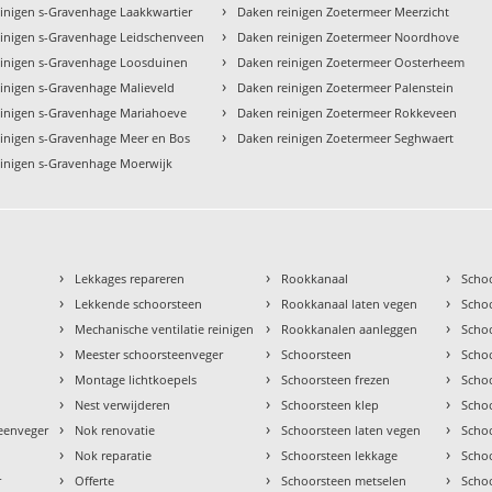
›
inigen s-Gravenhage Laakkwartier
Daken reinigen Zoetermeer Meerzicht
›
inigen s-Gravenhage Leidschenveen
Daken reinigen Zoetermeer Noordhove
›
einigen s-Gravenhage Loosduinen
Daken reinigen Zoetermeer Oosterheem
›
inigen s-Gravenhage Malieveld
Daken reinigen Zoetermeer Palenstein
›
inigen s-Gravenhage Mariahoeve
Daken reinigen Zoetermeer Rokkeveen
›
inigen s-Gravenhage Meer en Bos
Daken reinigen Zoetermeer Seghwaert
inigen s-Gravenhage Moerwijk
›
›
›
Lekkages repareren
Rookkanaal
Scho
›
›
›
Lekkende schoorsteen
Rookkanaal laten vegen
Scho
›
›
›
Mechanische ventilatie reinigen
Rookkanalen aanleggen
Scho
›
›
›
Meester schoorsteenveger
Schoorsteen
Scho
›
›
›
Montage lichtkoepels
Schoorsteen frezen
Scho
›
›
›
Nest verwijderen
Schoorsteen klep
Scho
›
›
›
teenveger
Nok renovatie
Schoorsteen laten vegen
Scho
›
›
›
Nok reparatie
Schoorsteen lekkage
Scho
›
›
›
r
Offerte
Schoorsteen metselen
Scho