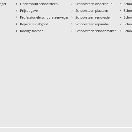
›
›
›
eger
Onderhoud Schoorsteen
Schoorsteen onderhoud
Scho
›
›
›
Prijsopgave
Schoorsteen plaatsen
Scho
›
›
›
Professionele schoorsteenveger
Schoorsteen renovatie
Scho
›
›
›
Reparatie dakgoot
Schoorsteen reparatie
Schoo
›
›
›
Rookgasafvoer
Schoorsteen schoonmaken
Scho