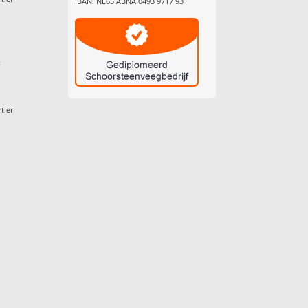
IBAN: NL65 ABNA 0493 9717 93
k
tier