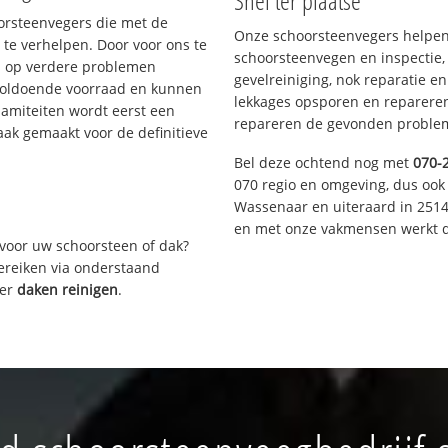
Snel ter plaatse
oorsteenvegers die met de
Onze schoorsteenvegers helpen 
te verhelpen. Door voor ons te
schoorsteenvegen en inspectie,
s op verdere problemen
gevelreiniging, nok reparatie e
voldoende voorraad en kunnen
lekkages opsporen en repareren.
lamiteiten wordt eerst een
repareren de gevonden problem
aak gemaakt voor de definitieve
Bel deze ochtend nog met
070-
070 regio en omgeving, dus ook 
Wassenaar en uiteraard in 2514
en met onze vakmensen werkt d
voor uw schoorsteen of dak?
bereiken via onderstaand
ver
daken reinigen
.