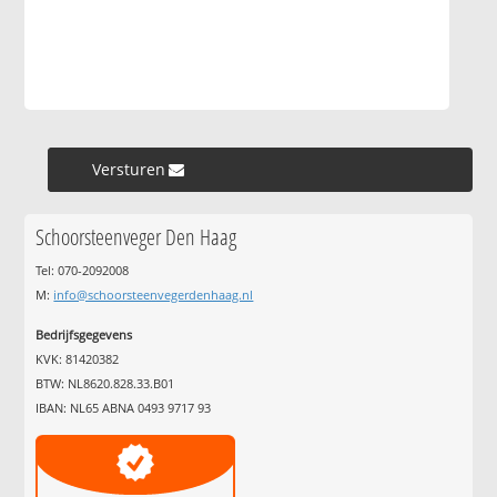
Versturen »
Schoorsteenveger Den Haag
Tel: 070-2092008
M:
info@schoorsteenvegerdenhaag.nl
Bedrijfsgegevens
KVK: 81420382
BTW: NL8620.828.33.B01
IBAN: NL65 ABNA 0493 9717 93