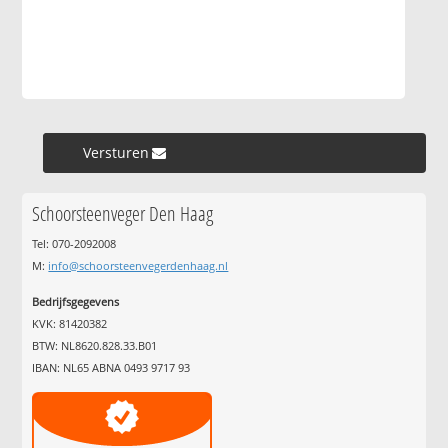
Versturen »
Schoorsteenveger Den Haag
Tel: 070-2092008
M:
info@schoorsteenvegerdenhaag.nl
Bedrijfsgegevens
KVK: 81420382
BTW: NL8620.828.33.B01
IBAN: NL65 ABNA 0493 9717 93