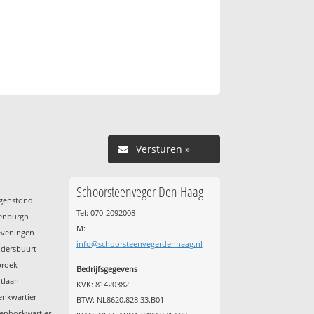
Versturen »
Schoorsteenveger Den Haag
rgenstond
Tel: 070-2092008
kenburgh
M:
eveningen
info@schoorsteenvegerdenhaag.nl
ldersbuurt
broek
Bedrijfsgegevens
rtlaan
KVK: 81420382
enkwartier
BTW: NL8620.828.33.B01
kenboskwartier