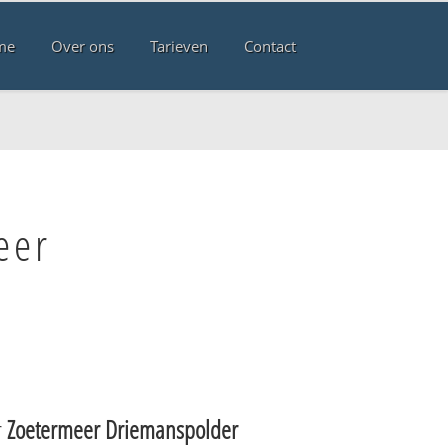
me
Over ons
Tarieven
Contact
eer
r
Zoetermeer Driemanspolder