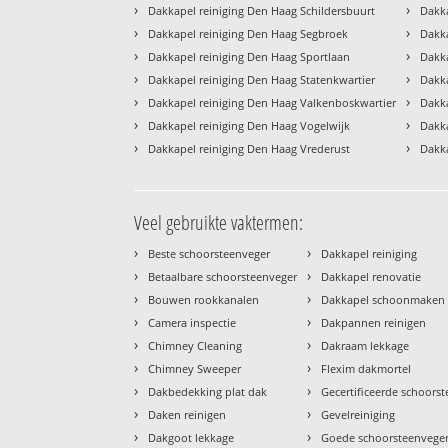
›
›
Dakkapel reiniging Den Haag Schildersbuurt
Dakka
›
›
Dakkapel reiniging Den Haag Segbroek
Dakk
›
›
Dakkapel reiniging Den Haag Sportlaan
Dakk
›
›
Dakkapel reiniging Den Haag Statenkwartier
Dakka
›
›
Dakkapel reiniging Den Haag Valkenboskwartier
Dakk
›
›
Dakkapel reiniging Den Haag Vogelwijk
Dakka
›
›
Dakkapel reiniging Den Haag Vrederust
Dakk
Veel gebruikte vaktermen:
›
›
Beste schoorsteenveger
Dakkapel reiniging
›
›
Betaalbare schoorsteenveger
Dakkapel renovatie
›
›
Bouwen rookkanalen
Dakkapel schoonmaken
›
›
Camera inspectie
Dakpannen reinigen
›
›
Chimney Cleaning
Dakraam lekkage
›
›
Chimney Sweeper
Flexim dakmortel
›
›
Dakbedekking plat dak
Gecertificeerde schoors
›
›
Daken reinigen
Gevelreiniging
›
›
Dakgoot lekkage
Goede schoorsteenvege