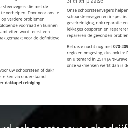
Snel ter plaatse
oorsteenvegers die met de
Onze schoorsteenvegers helpen 
te verhelpen. Door voor ons te
schoorsteenvegen en inspectie,
s op verdere problemen
gevelreiniging, nok reparatie e
voldoende voorraad en kunnen
lekkages opsporen en repareren.
lamiteiten wordt eerst een
repareren de gevonden problem
aak gemaakt voor de definitieve
Bel deze nacht nog met
070-20
regio en omgeving, dus ook in: 
en uiteraard in 2514 JA 's-Grav
onze vakmensen werkt dan is de
voor uw schoorsteen of dak?
bereiken via onderstaand
ver
dakkapel reiniging
.