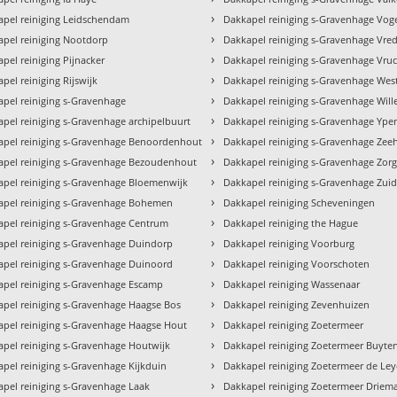
›
apel reiniging Leidschendam
Dakkapel reiniging s-Gravenhage Vog
›
apel reiniging Nootdorp
Dakkapel reiniging s-Gravenhage Vre
›
pel reiniging Pijnacker
Dakkapel reiniging s-Gravenhage Vru
›
pel reiniging Rijswijk
Dakkapel reiniging s-Gravenhage Wes
›
pel reiniging s-Gravenhage
Dakkapel reiniging s-Gravenhage Wil
›
pel reiniging s-Gravenhage archipelbuurt
Dakkapel reiniging s-Gravenhage Ype
›
apel reiniging s-Gravenhage Benoordenhout
Dakkapel reiniging s-Gravenhage Zee
›
apel reiniging s-Gravenhage Bezoudenhout
Dakkapel reiniging s-Gravenhage Zorg
›
apel reiniging s-Gravenhage Bloemenwijk
Dakkapel reiniging s-Gravenhage Zui
›
apel reiniging s-Gravenhage Bohemen
Dakkapel reiniging Scheveningen
›
apel reiniging s-Gravenhage Centrum
Dakkapel reiniging the Hague
›
apel reiniging s-Gravenhage Duindorp
Dakkapel reiniging Voorburg
›
apel reiniging s-Gravenhage Duinoord
Dakkapel reiniging Voorschoten
›
apel reiniging s-Gravenhage Escamp
Dakkapel reiniging Wassenaar
›
apel reiniging s-Gravenhage Haagse Bos
Dakkapel reiniging Zevenhuizen
›
apel reiniging s-Gravenhage Haagse Hout
Dakkapel reiniging Zoetermeer
›
pel reiniging s-Gravenhage Houtwijk
Dakkapel reiniging Zoetermeer Buyt
›
pel reiniging s-Gravenhage Kijkduin
Dakkapel reiniging Zoetermeer de Le
›
pel reiniging s-Gravenhage Laak
Dakkapel reiniging Zoetermeer Driem