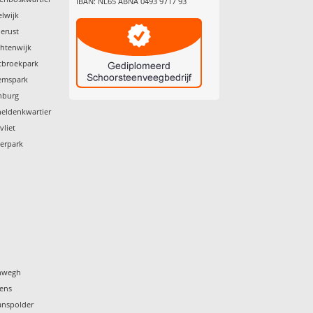
IBAN: NL65 ABNA 0493 9717 93
elwijk
derust
chtenwijk
tbroekpark
lemspark
nburg
heldenkwartier
vliet
derpark
enwegh
yens
anspolder