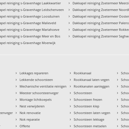
›
pel reiniging s-Gravenhage Laakkwartier
Dakkapel reiniging Zoetermeer Meerzi
›
apel reiniging s-Gravenhage Leidschenveen
Dakkapel reiniging Zoetermeer Noor
›
apel reiniging s-Gravenhage Loosduinen
Dakkapel reiniging Zoetermeer Oost
›
pel reiniging s-Gravenhage Malieveld
Dakkapel reiniging Zoetermeer Palens
›
apel reiniging s-Gravenhage Mariahoeve
Dakkapel reiniging Zoetermeer Rokk
›
pel reiniging s-Gravenhage Meer en Bos
Dakkapel reiniging Zoetermeer Seghw
apel reiniging s-Gravenhage Moerwijk
›
›
›
Lekkages repareren
Rookkanaal
Scho
›
›
›
Lekkende schoorsteen
Rookkanaal laten vegen
Scho
›
›
›
Mechanische ventilatie reinigen
Rookkanalen aanleggen
Scho
›
›
›
Meester schoorsteenveger
Schoorsteen
Scho
›
›
›
Montage lichtkoepels
Schoorsteen frezen
Scho
›
›
›
Nest verwijderen
Schoorsteen klep
Scho
›
›
›
teenveger
Nok renovatie
Schoorsteen laten vegen
Scho
›
›
›
Nok reparatie
Schoorsteen lekkage
Scho
›
›
›
r
Offerte
Schoorsteen metselen
Scho