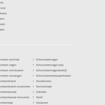
cht
dhove
erheem
tein
eveen
aert
›
orsteen techniek
Schoorsteenveger
›
orsteen vegen
Schoorsteenveger prijs
›
orsteen vernieuwen
Schoorsteenvegersbedrijf
›
orsteen vervangen
Schoorsteenwerkzaamheden
›
orsteenbrand
Stookkosten
›
orsteenbrand voorkomen
Stormschade
›
orsteenkanaal
Subsidie
›
orsteenkanaal renoveren
Tarief
›
orsteenkap
Vacatures