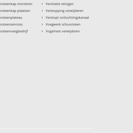
›
orsteenkap monteren
Ventilatie reinigen
›
orsteenkap plaatsen
Verstopping verwijderen
›
orsteenplateau
Verstopt ontluchtingskanaal
›
rsteenservices
Voegwerk schoorsteen
›
orsteenveegbedrijf
Vogelnest verwijderen