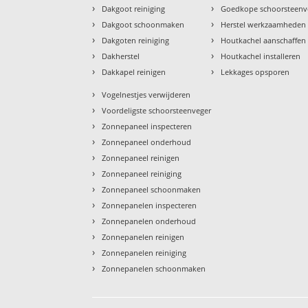
›
›
Dakgoot reiniging
Goedkope schoorsteenv
›
›
Dakgoot schoonmaken
Herstel werkzaamheden
›
›
Dakgoten reiniging
Houtkachel aanschaffen
›
›
Dakherstel
Houtkachel installeren
›
›
Dakkapel reinigen
Lekkages opsporen
›
Vogelnestjes verwijderen
›
Voordeligste schoorsteenveger
›
Zonnepaneel inspecteren
›
Zonnepaneel onderhoud
›
Zonnepaneel reinigen
›
Zonnepaneel reiniging
›
Zonnepaneel schoonmaken
›
Zonnepanelen inspecteren
›
Zonnepanelen onderhoud
›
Zonnepanelen reinigen
›
Zonnepanelen reiniging
›
Zonnepanelen schoonmaken