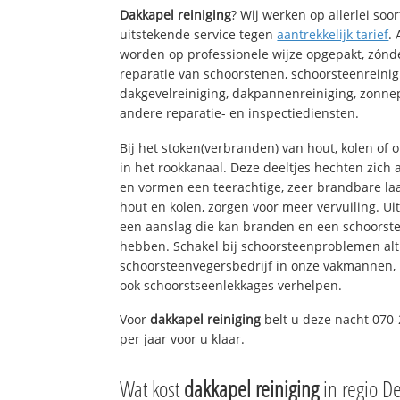
Dakkapel reiniging
? Wij werken op allerlei so
uitstekende service tegen
aantrekkelijk tarief
.
worden op professionele wijze opgepakt, zónd
reparatie van schoorstenen, schoorsteenreinig
dakgevelreiniging, dakpannenreiniging, zon
andere reparatie- en inspectiediensten.
Bij het stoken(verbranden) van hout, kolen of
in het rookkanaal. Deze deeltjes hechten zich
en vormen een teerachtige, zeer brandbare laa
hout en kolen, zorgen voor meer vervuiling. Ui
een aanslag die kan branden en een schoorste
hebben. Schakel bij schoorsteenproblemen alt
schoorsteenvegersbedrijf in onze vakmannen, 
ook schoorstseenlekkages verhelpen.
Voor
dakkapel reiniging
belt u deze nacht 070
per jaar voor u klaar.
Wat kost
dakkapel reiniging
in regio D