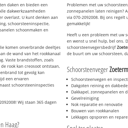
orten daken en bieden een
Problemen met uw schoorsteen,
 Alle dakwerkzaamheden
zonnepanelen laten reinigen? A
er overlast. U kunt denken aan
via 070-2092008. Bij ons regelt 
ing, schoorsteeninspectie,
gemakkelijk!
nepanelen schoonmaken en
Heeft u een probleem met uw s
en wenst u snel hulp, bel ons.
 olie komen onverbrande deeltjes
schoorsteenvegersbedrijf
Zoete
 aan de wand van het rookkanaal
de buurt om uw schoorsteen, d
g. Vaste brandstoffen, zoals
t de rook kan creosoot ontstaan,
Schoorsteenveger
Zoeterm
enbrand tot gevolg kan
ijd een ervaren
Schoorsteenvegen en inspect
naast schoorsteeninspecties
Dakgoten reining en dakbede
Dakkapel, zonnepanelen en d
Gevelreiniging
-2092008! Wij staan 365 dagen
Nok reparatie en renovatie
Bouwen van rookkanalen
Lekkages opsporen en repare
en Haag?