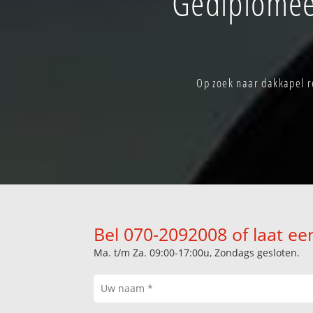
Gediplomee
Op zoek naar dakkapel r
Bel 070-2092008 of laat ee
Ma. t/m Za. 09:00-17:00u, Zondags gesloten.