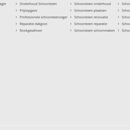
›
›
›
eger
Onderhoud Schoorsteen
Schoorsteen onderhoud
Scho
›
›
›
Prijsopgave
Schoorsteen plaatsen
Scho
›
›
›
Professionele schoorsteenveger
Schoorsteen renovatie
Scho
›
›
›
Reparatie dakgoot
Schoorsteen reparatie
Schoo
›
›
›
Rookgasafvoer
Schoorsteen schoonmaken
Scho