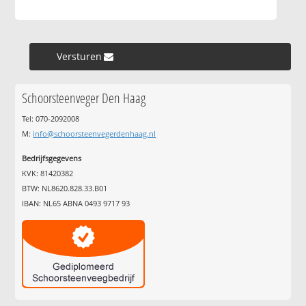
Versturen »
Schoorsteenveger Den Haag
Tel: 070-2092008
M:
info@schoorsteenvegerdenhaag.nl
Bedrijfsgegevens
KVK: 81420382
BTW: NL8620.828.33.B01
IBAN: NL65 ABNA 0493 9717 93