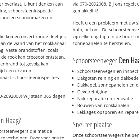
er overlast. U kunt denken aan
via 070-2092008. Bij ons regelt 
ing, schoorsteeninspectie,
gemakkelijk!
nepanelen schoonmaken en
Heeft u een probleem met uw s
hulp, bel ons. De schoorsteenv
 olie komen onverbrande deeltjes
zijn elke dag bij u in de buurt
 aan de wand van het rookkanaal
zonnepanelen te herstellen.
g. Vaste brandstoffen, zoals
t de rook kan creosoot ontstaan,
Schoorsteenveger
Den Ha
enbrand tot gevolg kan
ijd een ervaren
Schoorsteenvegen en inspect
naast schoorsteeninspecties
Dakgoten reining en dakbede
Dakkapel, zonnepanelen en d
Gevelreiniging
0-2092008! Wij staan 365 dagen
Nok reparatie en renovatie
Bouwen van rookkanalen
Lekkages opsporen en repare
en Haag?
Snel ter plaatse
oorsteenvegers die met de
Onze schoorsteenvegers helpen 
te verhelpen. Door voor ons te