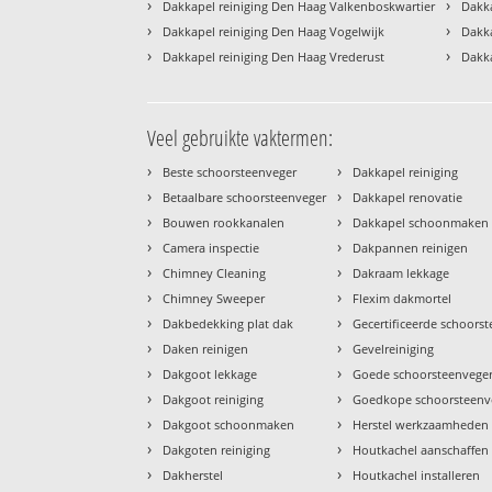
›
›
Dakkapel reiniging Den Haag Valkenboskwartier
Dakk
›
›
Dakkapel reiniging Den Haag Vogelwijk
Dakka
›
›
Dakkapel reiniging Den Haag Vrederust
Dakk
Veel gebruikte vaktermen:
›
›
Beste schoorsteenveger
Dakkapel reiniging
›
›
Betaalbare schoorsteenveger
Dakkapel renovatie
›
›
Bouwen rookkanalen
Dakkapel schoonmaken
›
›
Camera inspectie
Dakpannen reinigen
›
›
Chimney Cleaning
Dakraam lekkage
›
›
Chimney Sweeper
Flexim dakmortel
›
›
Dakbedekking plat dak
Gecertificeerde schoors
›
›
Daken reinigen
Gevelreiniging
›
›
Dakgoot lekkage
Goede schoorsteenvege
›
›
Dakgoot reiniging
Goedkope schoorsteenv
›
›
Dakgoot schoonmaken
Herstel werkzaamheden
›
›
Dakgoten reiniging
Houtkachel aanschaffen
›
›
Dakherstel
Houtkachel installeren