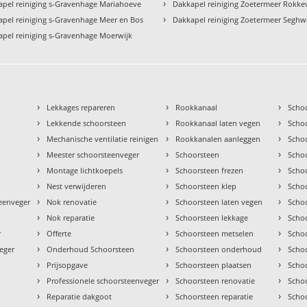
›
apel reiniging s-Gravenhage Mariahoeve
Dakkapel reiniging Zoetermeer Rokk
›
pel reiniging s-Gravenhage Meer en Bos
Dakkapel reiniging Zoetermeer Seghw
apel reiniging s-Gravenhage Moerwijk
›
›
›
Lekkages repareren
Rookkanaal
Scho
›
›
›
Lekkende schoorsteen
Rookkanaal laten vegen
Scho
›
›
›
Mechanische ventilatie reinigen
Rookkanalen aanleggen
Scho
›
›
›
Meester schoorsteenveger
Schoorsteen
Scho
›
›
›
Montage lichtkoepels
Schoorsteen frezen
Scho
›
›
›
Nest verwijderen
Schoorsteen klep
Scho
›
›
›
teenveger
Nok renovatie
Schoorsteen laten vegen
Scho
›
›
›
Nok reparatie
Schoorsteen lekkage
Scho
›
›
›
r
Offerte
Schoorsteen metselen
Scho
›
›
›
eger
Onderhoud Schoorsteen
Schoorsteen onderhoud
Scho
›
›
›
Prijsopgave
Schoorsteen plaatsen
Scho
›
›
›
Professionele schoorsteenveger
Schoorsteen renovatie
Scho
›
›
›
Reparatie dakgoot
Schoorsteen reparatie
Schoo