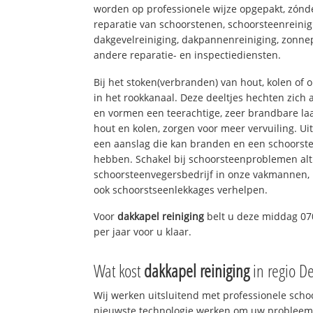
worden op professionele wijze opgepakt, zónd
reparatie van schoorstenen, schoorsteenreinig
dakgevelreiniging, dakpannenreiniging, zon
andere reparatie- en inspectiediensten.
Bij het stoken(verbranden) van hout, kolen of
in het rookkanaal. Deze deeltjes hechten zich
en vormen een teerachtige, zeer brandbare laa
hout en kolen, zorgen voor meer vervuiling. Ui
een aanslag die kan branden en een schoorste
hebben. Schakel bij schoorsteenproblemen alt
schoorsteenvegersbedrijf in onze vakmannen, 
ook schoorstseenlekkages verhelpen.
Voor
dakkapel reiniging
belt u deze middag 07
per jaar voor u klaar.
Wat kost
dakkapel reiniging
in regio D
Wij werken uitsluitend met professionele sch
nieuwste technologie werken om uw probleem 