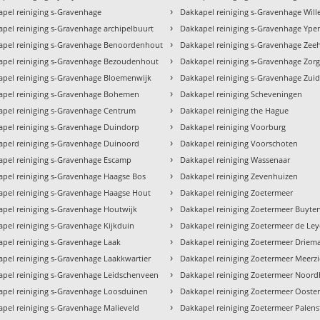
›
pel reiniging s-Gravenhage
Dakkapel reiniging s-Gravenhage Wil
›
pel reiniging s-Gravenhage archipelbuurt
Dakkapel reiniging s-Gravenhage Ype
›
apel reiniging s-Gravenhage Benoordenhout
Dakkapel reiniging s-Gravenhage Zee
›
apel reiniging s-Gravenhage Bezoudenhout
Dakkapel reiniging s-Gravenhage Zorg
›
apel reiniging s-Gravenhage Bloemenwijk
Dakkapel reiniging s-Gravenhage Zui
›
apel reiniging s-Gravenhage Bohemen
Dakkapel reiniging Scheveningen
›
apel reiniging s-Gravenhage Centrum
Dakkapel reiniging the Hague
›
apel reiniging s-Gravenhage Duindorp
Dakkapel reiniging Voorburg
›
apel reiniging s-Gravenhage Duinoord
Dakkapel reiniging Voorschoten
›
apel reiniging s-Gravenhage Escamp
Dakkapel reiniging Wassenaar
›
apel reiniging s-Gravenhage Haagse Bos
Dakkapel reiniging Zevenhuizen
›
apel reiniging s-Gravenhage Haagse Hout
Dakkapel reiniging Zoetermeer
›
pel reiniging s-Gravenhage Houtwijk
Dakkapel reiniging Zoetermeer Buyt
›
pel reiniging s-Gravenhage Kijkduin
Dakkapel reiniging Zoetermeer de Le
›
pel reiniging s-Gravenhage Laak
Dakkapel reiniging Zoetermeer Driem
›
pel reiniging s-Gravenhage Laakkwartier
Dakkapel reiniging Zoetermeer Meerzi
›
apel reiniging s-Gravenhage Leidschenveen
Dakkapel reiniging Zoetermeer Noor
›
apel reiniging s-Gravenhage Loosduinen
Dakkapel reiniging Zoetermeer Oost
›
pel reiniging s-Gravenhage Malieveld
Dakkapel reiniging Zoetermeer Palens