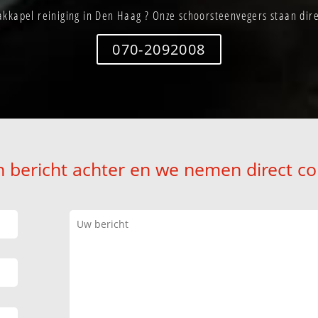
kkapel reiniging in Den Haag ? Onze schoorsteenvegers staan dire
070-2092008
n bericht achter en we nemen direct co