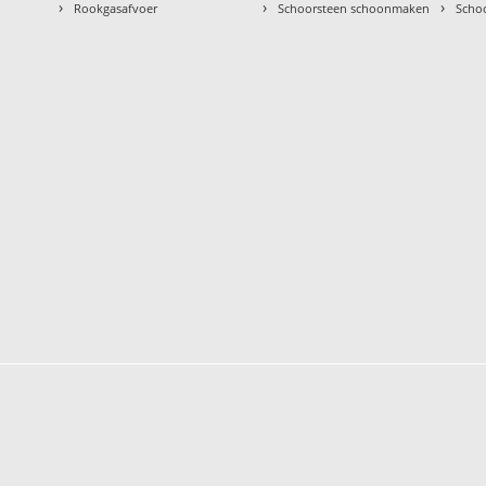
›
›
›
Rookgasafvoer
Schoorsteen schoonmaken
Scho