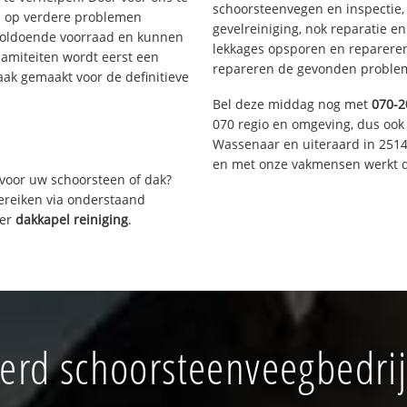
schoorsteenvegen en inspectie,
s op verdere problemen
gevelreiniging, nok reparatie e
voldoende voorraad en kunnen
lekkages opsporen en repareren.
lamiteiten wordt eerst een
repareren de gevonden problem
aak gemaakt voor de definitieve
Bel deze middag nog met
070-2
070 regio en omgeving, dus ook 
Wassenaar en uiteraard in 2514
en met onze vakmensen werkt d
voor uw schoorsteen of dak?
bereiken via onderstaand
ver
dakkapel reiniging
.
rd schoorsteenveegbedri