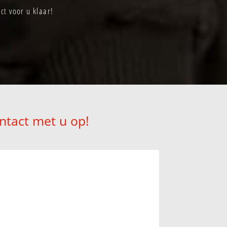
ct voor u klaar!
ntact met u op!