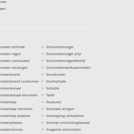
eveen
aert
›
orsteen techniek
Schoorsteenveger
›
orsteen vegen
Schoorsteenveger prijs
›
orsteen vernieuwen
Schoorsteenvegersbedrijf
›
orsteen vervangen
Schoorsteenwerkzaamheden
›
orsteenbrand
Stookkosten
›
orsteenbrand voorkomen
Stormschade
›
orsteenkanaal
Subsidie
›
orsteenkanaal renoveren
Tarief
›
orsteenkap
Vacatures
›
orsteenkap monteren
Ventilatie reinigen
›
orsteenkap plaatsen
Verstopping verwijderen
›
orsteenplateau
Verstopt ontluchtingskanaal
›
rsteenservices
Voegwerk schoorsteen