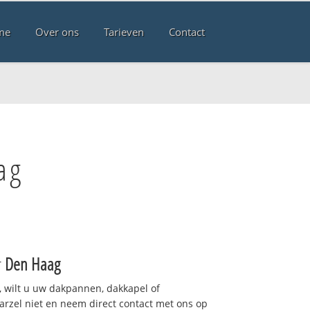
me
Over ons
Tarieven
Contact
ag
r
Den Haag
 wilt u uw dakpannen, dakkapel of
arzel niet en neem direct contact met ons op