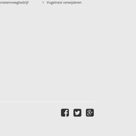
›
orsteenveegbedrijf
Vogelnest verwijderen