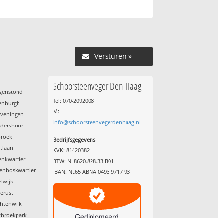
Versturen »
Schoorsteenveger Den Haag
rgenstond
Tel: 070-2092008
kenburgh
M:
eveningen
info@schoorsteenvegerdenhaag.nl
ldersbuurt
broek
Bedrijfsgegevens
rtlaan
KVK: 81420382
enkwartier
BTW: NL8620.828.33.B01
kenboskwartier
IBAN: NL65 ABNA 0493 9717 93
elwijk
derust
chtenwijk
tbroekpark