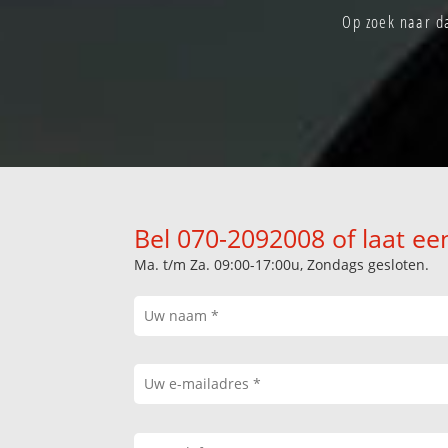
Op zoek naar da
Bel 070-2092008 of laat ee
Ma. t/m Za. 09:00-17:00u, Zondags gesloten.