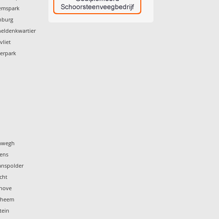
lemspark
nburg
heldenkwartier
vliet
derpark
enwegh
yens
anspolder
cht
dhove
erheem
tein