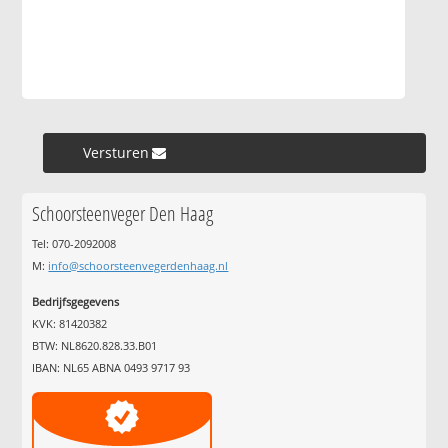
Versturen »
Schoorsteenveger Den Haag
Tel: 070-2092008
M:
info@schoorsteenvegerdenhaag.nl
Bedrijfsgegevens
KVK: 81420382
BTW: NL8620.828.33.B01
IBAN: NL65 ABNA 0493 9717 93