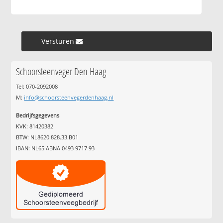
Versturen »
Schoorsteenveger Den Haag
Tel: 070-2092008
M:
info@schoorsteenvegerdenhaag.nl
Bedrijfsgegevens
KVK: 81420382
BTW: NL8620.828.33.B01
IBAN: NL65 ABNA 0493 9717 93