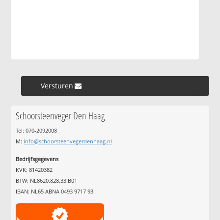
Versturen »
Schoorsteenveger Den Haag
Tel: 070-2092008
M:
info@schoorsteenvegerdenhaag.nl
Bedrijfsgegevens
KVK: 81420382
BTW: NL8620.828.33.B01
IBAN: NL65 ABNA 0493 9717 93