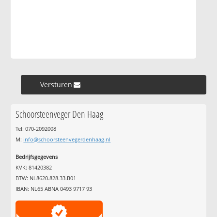
Versturen »
Schoorsteenveger Den Haag
Tel: 070-2092008
M:
info@schoorsteenvegerdenhaag.nl
Bedrijfsgegevens
KVK: 81420382
BTW: NL8620.828.33.B01
IBAN: NL65 ABNA 0493 9717 93