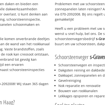
rten daken en bieden een
Problemen met uw schoorsteen,
 Alle dakwerkzaamheden
zonnepanelen laten reinigen? A
er overlast. U kunt denken aan
via 070-2092008. Bij ons regelt 
ing, schoorsteeninspectie,
gemakkelijk!
nepanelen schoonmaken en
Heeft u een probleem met uw s
wenst u snel hulp, bel ons. De
 olie komen onverbrande deeltjes
schoorsteenvegersbedrijf
s-Gra
 aan de wand van het rookkanaal
buurt om uw schoorsteen, dakp
g. Vaste brandstoffen, zoals
t de rook kan creosoot ontstaan,
Schoorsteenveger
s-Grav
enbrand tot gevolg kan
ijd een ervaren
Schoorsteenvegen en inspect
naast schoorsteeninspecties
Dakgoten reining en dakbede
Dakkapel, zonnepanelen en d
Gevelreiniging
-2092008! Wij staan 365 dagen
Nok reparatie en renovatie
Bouwen van rookkanalen
Lekkages opsporen en repare
en Haag?