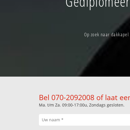
Gediplomeer
Op zoek naar dakkapel 
Bel 070-2092008 of laat ee
Ma. t/m Za. 09:00-17:00u, Zondags gesloten.