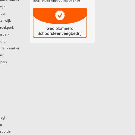
IBAN: NL65 ABNA 0493 9717 93
wijk
rust
tenwijk
broekpark
mspark
burg
ldenkwartier
iet
rpark
wegh
ns
nspolder