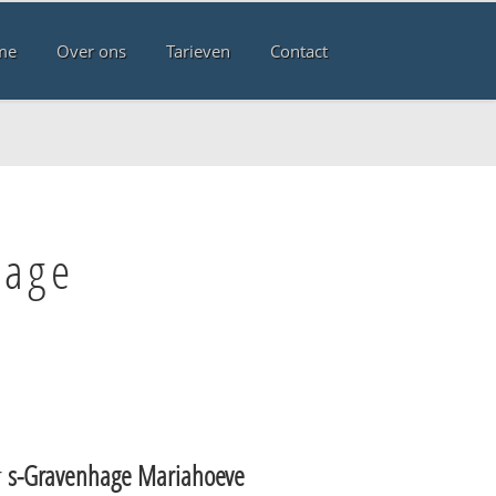
me
Over ons
Tarieven
Contact
hage
r
s-Gravenhage Mariahoeve