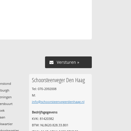
Versturen »
Schoorsteenveger Den Haag
enstond
Tel: 070-2092008
nburgh
M:
veningen
info@schoorsteenvegerdenhaag.nl
ersbuurt
oek
Bedrijfsgegevens
laan
KVK: 81420382
kwartier
BTW: NL8620.828.33.B01
nboskwartier