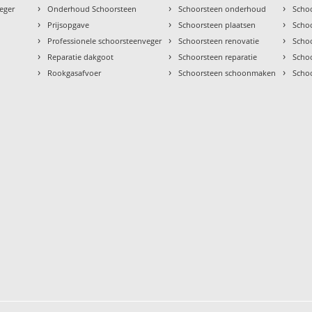
›
›
›
eger
Onderhoud Schoorsteen
Schoorsteen onderhoud
Scho
›
›
›
Prijsopgave
Schoorsteen plaatsen
Scho
›
›
›
Professionele schoorsteenveger
Schoorsteen renovatie
Scho
›
›
›
Reparatie dakgoot
Schoorsteen reparatie
Schoo
›
›
›
Rookgasafvoer
Schoorsteen schoonmaken
Scho