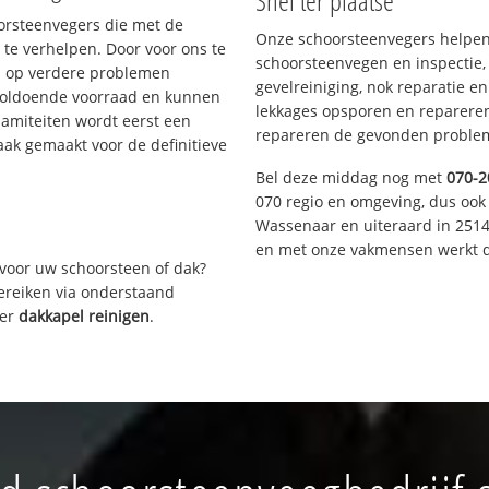
Snel ter plaatse
oorsteenvegers die met de
Onze schoorsteenvegers helpen 
te verhelpen. Door voor ons te
schoorsteenvegen en inspectie,
s op verdere problemen
gevelreiniging, nok reparatie e
voldoende voorraad en kunnen
lekkages opsporen en repareren.
lamiteiten wordt eerst een
repareren de gevonden problem
aak gemaakt voor de definitieve
Bel deze middag nog met
070-2
070 regio en omgeving, dus ook 
Wassenaar en uiteraard in 2514
en met onze vakmensen werkt d
voor uw schoorsteen of dak?
bereiken via onderstaand
ver
dakkapel reinigen
.