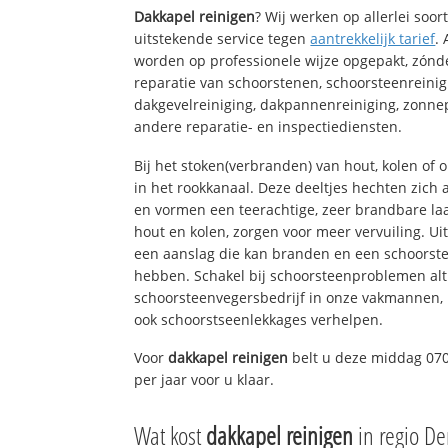
Dakkapel reinigen
? Wij werken op allerlei soo
uitstekende service tegen
aantrekkelijk tarief
.
worden op professionele wijze opgepakt, zónd
reparatie van schoorstenen, schoorsteenreinig
dakgevelreiniging, dakpannenreiniging, zon
andere reparatie- en inspectiediensten.
Bij het stoken(verbranden) van hout, kolen of
in het rookkanaal. Deze deeltjes hechten zich
en vormen een teerachtige, zeer brandbare laa
hout en kolen, zorgen voor meer vervuiling. Ui
een aanslag die kan branden en een schoorste
hebben. Schakel bij schoorsteenproblemen alt
schoorsteenvegersbedrijf in onze vakmannen, 
ook schoorstseenlekkages verhelpen.
Voor
dakkapel reinigen
belt u deze middag 070
per jaar voor u klaar.
Wat kost
dakkapel reinigen
in regio D