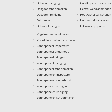
›
›
Dakgoot reiniging
Goedkope schoorsteenv
›
›
Dakgoot schoonmaken
Herstel werkzaamheden
›
›
Dakgoten reiniging
Houtkachel aanschaffen
›
›
Dakherstel
Houtkachel installeren
›
›
Dakkapel reinigen
Lekkages opsporen
›
Vogelnestjes verwijderen
›
Voordeligste schoorsteenveger
›
Zonnepaneel inspecteren
›
Zonnepaneel onderhoud
›
Zonnepaneel reinigen
›
Zonnepaneel reiniging
›
Zonnepaneel schoonmaken
›
Zonnepanelen inspecteren
›
Zonnepanelen onderhoud
›
Zonnepanelen reinigen
›
Zonnepanelen reiniging
›
Zonnepanelen schoonmaken