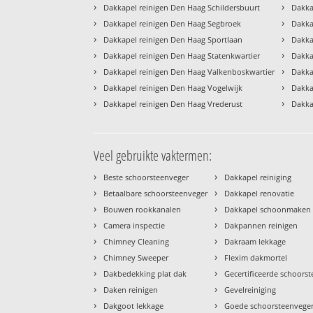
›
›
Dakkapel reinigen Den Haag Schildersbuurt
Dakka
›
›
Dakkapel reinigen Den Haag Segbroek
Dakka
›
›
Dakkapel reinigen Den Haag Sportlaan
Dakka
›
›
Dakkapel reinigen Den Haag Statenkwartier
Dakka
›
›
Dakkapel reinigen Den Haag Valkenboskwartier
Dakka
›
›
Dakkapel reinigen Den Haag Vogelwijk
Dakka
›
›
Dakkapel reinigen Den Haag Vrederust
Dakka
Veel gebruikte vaktermen:
›
›
Beste schoorsteenveger
Dakkapel reiniging
›
›
Betaalbare schoorsteenveger
Dakkapel renovatie
›
›
Bouwen rookkanalen
Dakkapel schoonmaken
›
›
Camera inspectie
Dakpannen reinigen
›
›
Chimney Cleaning
Dakraam lekkage
›
›
Chimney Sweeper
Flexim dakmortel
›
›
Dakbedekking plat dak
Gecertificeerde schoors
›
›
Daken reinigen
Gevelreiniging
›
›
Dakgoot lekkage
Goede schoorsteenvege