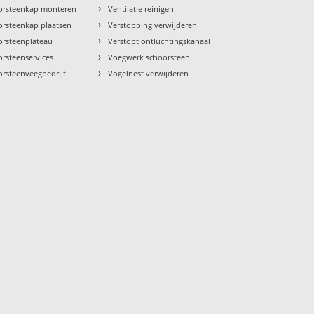
›
orsteenkap monteren
Ventilatie reinigen
›
orsteenkap plaatsen
Verstopping verwijderen
›
orsteenplateau
Verstopt ontluchtingskanaal
›
rsteenservices
Voegwerk schoorsteen
›
orsteenveegbedrijf
Vogelnest verwijderen