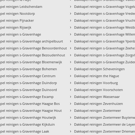
›
pel reinigen Leidschendam
Dakkapel reinigen s-Gravenhage Vogel
›
pel reinigen Nootdorp
Dakkapel reinigen s-Gravenhage Vrede
›
pel reinigen Pijnacker
Dakkapel reinigen s-Gravenhage Vruch
›
pel reinigen Rijswijk
Dakkapel reinigen s-Gravenhage West
›
pel reinigen s-Gravenhage
Dakkapel reinigen s-Gravenhage Wille
›
pel reinigen s-Gravenhage archipelbuurt
Dakkapel reinigen s-Gravenhage Ypen
›
pel reinigen s-Gravenhage Benoordenhout
Dakkapel reinigen s-Gravenhage Zeehe
›
pel reinigen s-Gravenhage Bezoudenhout
Dakkapel reinigen s-Gravenhage Zorgvl
›
pel reinigen s-Gravenhage Bloemenwijk
Dakkapel reinigen s-Gravenhage Zuide
›
pel reinigen s-Gravenhage Bohemen
Dakkapel reinigen Scheveningen
›
pel reinigen s-Gravenhage Centrum
Dakkapel reinigen the Hague
›
pel reinigen s-Gravenhage Duindorp
Dakkapel reinigen Voorburg
›
pel reinigen s-Gravenhage Duinoord
Dakkapel reinigen Voorschoten
›
pel reinigen s-Gravenhage Escamp
Dakkapel reinigen Wassenaar
›
pel reinigen s-Gravenhage Haagse Bos
Dakkapel reinigen Zevenhuizen
›
pel reinigen s-Gravenhage Haagse Hout
Dakkapel reinigen Zoetermeer
›
pel reinigen s-Gravenhage Houtwijk
Dakkapel reinigen Zoetermeer Buyten
›
pel reinigen s-Gravenhage Kijkduin
Dakkapel reinigen Zoetermeer de Leye
›
pel reinigen s-Gravenhage Laak
Dakkapel reinigen Zoetermeer Driema