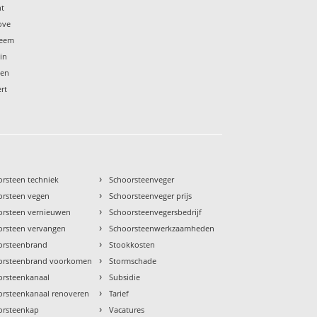
ht
ove
heem
in
een
rt
›
orsteen techniek
Schoorsteenveger
›
orsteen vegen
Schoorsteenveger prijs
›
orsteen vernieuwen
Schoorsteenvegersbedrijf
›
orsteen vervangen
Schoorsteenwerkzaamheden
›
orsteenbrand
Stookkosten
›
orsteenbrand voorkomen
Stormschade
›
orsteenkanaal
Subsidie
›
orsteenkanaal renoveren
Tarief
›
orsteenkap
Vacatures