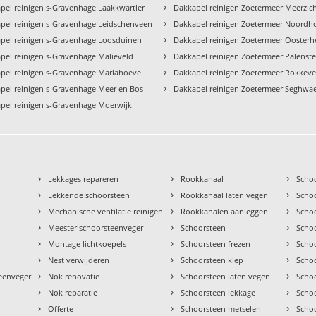
›
pel reinigen s-Gravenhage Laakkwartier
Dakkapel reinigen Zoetermeer Meerzic
›
pel reinigen s-Gravenhage Leidschenveen
Dakkapel reinigen Zoetermeer Noordh
›
pel reinigen s-Gravenhage Loosduinen
Dakkapel reinigen Zoetermeer Ooster
›
pel reinigen s-Gravenhage Malieveld
Dakkapel reinigen Zoetermeer Palenste
›
pel reinigen s-Gravenhage Mariahoeve
Dakkapel reinigen Zoetermeer Rokkev
›
pel reinigen s-Gravenhage Meer en Bos
Dakkapel reinigen Zoetermeer Seghwae
pel reinigen s-Gravenhage Moerwijk
›
›
›
Lekkages repareren
Rookkanaal
Scho
›
›
›
Lekkende schoorsteen
Rookkanaal laten vegen
Scho
›
›
›
Mechanische ventilatie reinigen
Rookkanalen aanleggen
Scho
›
›
›
Meester schoorsteenveger
Schoorsteen
Scho
›
›
›
Montage lichtkoepels
Schoorsteen frezen
Scho
›
›
›
Nest verwijderen
Schoorsteen klep
Scho
›
›
›
teenveger
Nok renovatie
Schoorsteen laten vegen
Scho
›
›
›
Nok reparatie
Schoorsteen lekkage
Scho
›
›
›
r
Offerte
Schoorsteen metselen
Scho