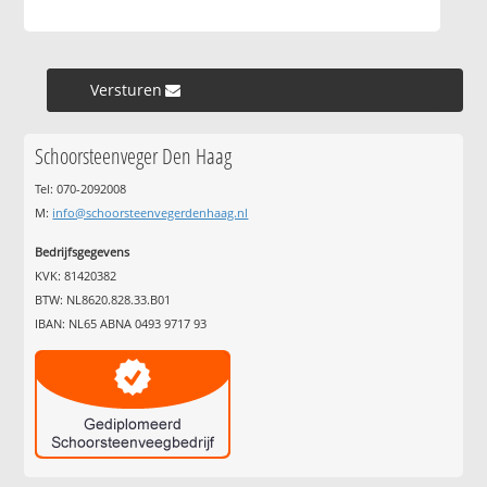
Versturen »
Schoorsteenveger Den Haag
Tel: 070-2092008
M:
info@schoorsteenvegerdenhaag.nl
Bedrijfsgegevens
KVK: 81420382
BTW: NL8620.828.33.B01
IBAN: NL65 ABNA 0493 9717 93