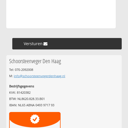
Versturen »
Schoorsteenveger Den Haag
Tel: 070-2092008
M:
info@schoorsteenvegerdenhaag.nl
Bedrijfsgegevens
KVK: 81420382
BTW: NL8620.828.33.B01
IBAN: NL65 ABNA 0493 9717 93