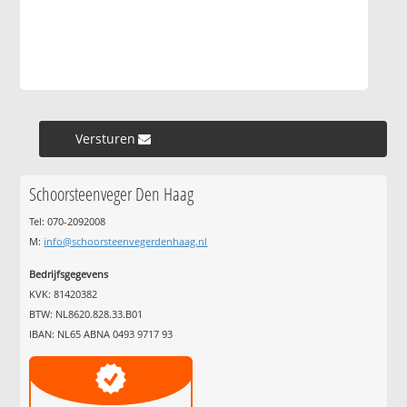
Versturen »
Schoorsteenveger Den Haag
Tel: 070-2092008
M:
info@schoorsteenvegerdenhaag.nl
Bedrijfsgegevens
KVK: 81420382
BTW: NL8620.828.33.B01
IBAN: NL65 ABNA 0493 9717 93