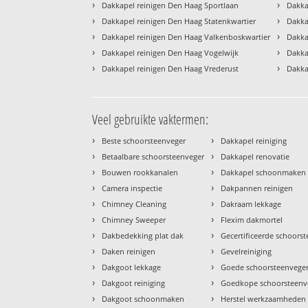
›
›
Dakkapel reinigen Den Haag Sportlaan
Dakka
›
›
Dakkapel reinigen Den Haag Statenkwartier
Dakka
›
›
Dakkapel reinigen Den Haag Valkenboskwartier
Dakka
›
›
Dakkapel reinigen Den Haag Vogelwijk
Dakka
›
›
Dakkapel reinigen Den Haag Vrederust
Dakka
Veel gebruikte vaktermen:
›
›
Beste schoorsteenveger
Dakkapel reiniging
›
›
Betaalbare schoorsteenveger
Dakkapel renovatie
›
›
Bouwen rookkanalen
Dakkapel schoonmaken
›
›
Camera inspectie
Dakpannen reinigen
›
›
Chimney Cleaning
Dakraam lekkage
›
›
Chimney Sweeper
Flexim dakmortel
›
›
Dakbedekking plat dak
Gecertificeerde schoors
›
›
Daken reinigen
Gevelreiniging
›
›
Dakgoot lekkage
Goede schoorsteenvege
›
›
Dakgoot reiniging
Goedkope schoorsteenv
›
›
Dakgoot schoonmaken
Herstel werkzaamheden