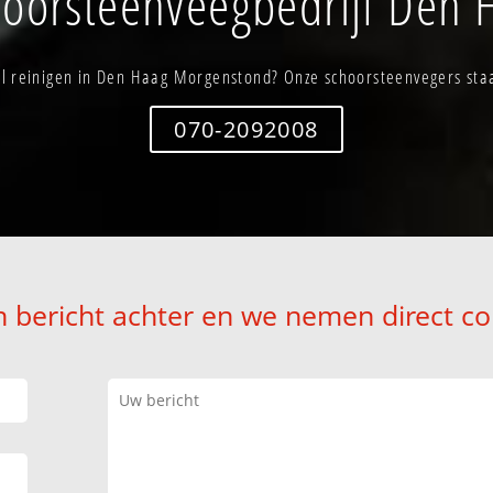
oorsteenveegbedrijf Den
l reinigen in Den Haag Morgenstond? Onze schoorsteenvegers staan
070-2092008
n bericht achter en we nemen direct co