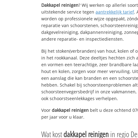
Dakkapel reinigen
? Wij werken op allerlei soo
uitstekende service tegen
aantrekkelijk tarief
.
worden op professionele wijze opgepakt, zónd
reparatie van schoorstenen, schoorsteenreinig
dakgevelreiniging, dakpannenreiniging, zon
andere reparatie- en inspectiediensten.
Bij het stoken(verbranden) van hout, kolen of
in het rookkanaal. Deze deeltjes hechten zich
en vormen een teerachtige, zeer brandbare laa
hout en kolen, zorgen voor meer vervuiling. Ui
een aanslag die kan branden en een schoorste
hebben. Schakel bij schoorsteenproblemen alt
schoorsteenvegersbedrijf in onze vakmannen, 
ook schoorstseenlekkages verhelpen.
Voor
dakkapel reinigen
belt u deze ochtend 07
per jaar voor u klaar.
Wat kost
dakkapel reinigen
in regio D