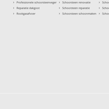
›
›
›
Professionele schoorsteenveger
Schoorsteen renovatie
Scho
›
›
›
Reparatie dakgoot
Schoorsteen reparatie
Schoo
›
›
›
Rookgasafvoer
Schoorsteen schoonmaken
Scho