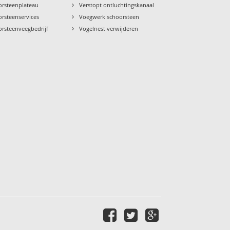
›
orsteenplateau
Verstopt ontluchtingskanaal
›
rsteenservices
Voegwerk schoorsteen
›
orsteenveegbedrijf
Vogelnest verwijderen