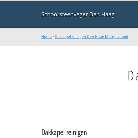
Schoorsteenveger Den Haag
Home
›
Dakkapel reinigen Den Haag Morgenstond
D
Dakkapel reinigen