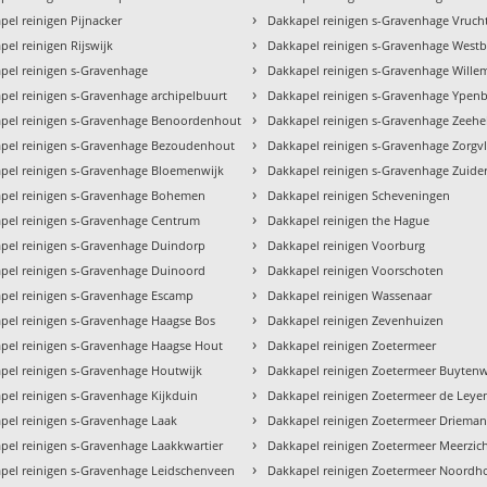
›
pel reinigen Pijnacker
Dakkapel reinigen s-Gravenhage Vruch
›
pel reinigen Rijswijk
Dakkapel reinigen s-Gravenhage West
›
pel reinigen s-Gravenhage
Dakkapel reinigen s-Gravenhage Wille
›
pel reinigen s-Gravenhage archipelbuurt
Dakkapel reinigen s-Gravenhage Ypen
›
pel reinigen s-Gravenhage Benoordenhout
Dakkapel reinigen s-Gravenhage Zeehe
›
pel reinigen s-Gravenhage Bezoudenhout
Dakkapel reinigen s-Gravenhage Zorgvl
›
pel reinigen s-Gravenhage Bloemenwijk
Dakkapel reinigen s-Gravenhage Zuide
›
pel reinigen s-Gravenhage Bohemen
Dakkapel reinigen Scheveningen
›
pel reinigen s-Gravenhage Centrum
Dakkapel reinigen the Hague
›
pel reinigen s-Gravenhage Duindorp
Dakkapel reinigen Voorburg
›
pel reinigen s-Gravenhage Duinoord
Dakkapel reinigen Voorschoten
›
pel reinigen s-Gravenhage Escamp
Dakkapel reinigen Wassenaar
›
pel reinigen s-Gravenhage Haagse Bos
Dakkapel reinigen Zevenhuizen
›
pel reinigen s-Gravenhage Haagse Hout
Dakkapel reinigen Zoetermeer
›
pel reinigen s-Gravenhage Houtwijk
Dakkapel reinigen Zoetermeer Buyten
›
pel reinigen s-Gravenhage Kijkduin
Dakkapel reinigen Zoetermeer de Leye
›
pel reinigen s-Gravenhage Laak
Dakkapel reinigen Zoetermeer Driema
›
pel reinigen s-Gravenhage Laakkwartier
Dakkapel reinigen Zoetermeer Meerzic
›
pel reinigen s-Gravenhage Leidschenveen
Dakkapel reinigen Zoetermeer Noordh