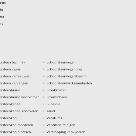
heem
in
een
rt
›
orsteen techniek
Schoorsteenveger
›
orsteen vegen
Schoorsteenveger prijs
›
orsteen vernieuwen
Schoorsteenvegersbedrijf
›
orsteen vervangen
Schoorsteenwerkzaamheden
›
orsteenbrand
Stookkosten
›
orsteenbrand voorkomen
Stormschade
›
orsteenkanaal
Subsidie
›
orsteenkanaal renoveren
Tarief
›
orsteenkap
Vacatures
›
orsteenkap monteren
Ventilatie reinigen
›
orsteenkap plaatsen
Verstopping verwijderen