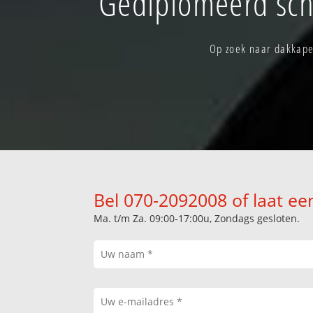
Gediplomeerd sch
Op zoek naar dakkape
Bel 070-2092008 of laat ee
Ma. t/m Za. 09:00-17:00u, Zondags gesloten.