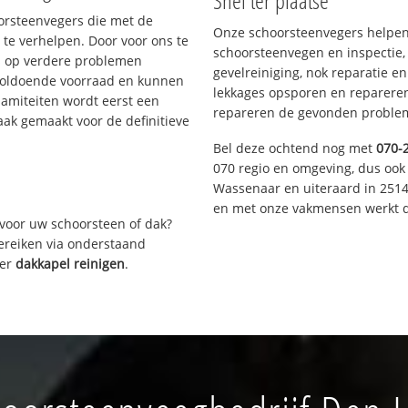
Snel ter plaatse
oorsteenvegers die met de
Onze schoorsteenvegers helpen 
te verhelpen. Door voor ons te
schoorsteenvegen en inspectie,
s op verdere problemen
gevelreiniging, nok reparatie e
voldoende voorraad en kunnen
lekkages opsporen en repareren.
lamiteiten wordt eerst een
repareren de gevonden problem
aak gemaakt voor de definitieve
Bel deze ochtend nog met
070-
070 regio en omgeving, dus ook 
Wassenaar en uiteraard in 2514
en met onze vakmensen werkt d
voor uw schoorsteen of dak?
bereiken via onderstaand
ver
dakkapel reinigen
.