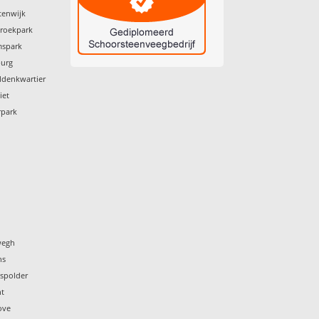
tenwijk
broekpark
mspark
burg
ldenkwartier
iet
rpark
wegh
ns
nspolder
ht
ove