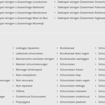
›
pel reinigen s-Gravenhage Loosduinen
Dakkapel reinigen Zoetermeer Ooster
›
pel reinigen s-Gravenhage Malieveld
Dakkapel reinigen Zoetermeer Palenste
›
pel reinigen s-Gravenhage Mariahoeve
Dakkapel reinigen Zoetermeer Rokkev
›
pel reinigen s-Gravenhage Meer en Bos
Dakkapel reinigen Zoetermeer Seghwae
pel reinigen s-Gravenhage Moerwijk
›
›
›
Lekkages repareren
Rookkanaal
Scho
›
›
›
Lekkende schoorsteen
Rookkanaal laten vegen
Scho
›
›
›
Mechanische ventilatie reinigen
Rookkanalen aanleggen
Scho
›
›
›
Meester schoorsteenveger
Schoorsteen
Scho
›
›
›
Montage lichtkoepels
Schoorsteen frezen
Scho
›
›
›
Nest verwijderen
Schoorsteen klep
Scho
›
›
›
teenveger
Nok renovatie
Schoorsteen laten vegen
Scho
›
›
›
Nok reparatie
Schoorsteen lekkage
Scho
›
›
›
r
Offerte
Schoorsteen metselen
Scho
›
›
›
eger
Onderhoud Schoorsteen
Schoorsteen onderhoud
Scho
›
›
›
Prijsopgave
Schoorsteen plaatsen
Scho