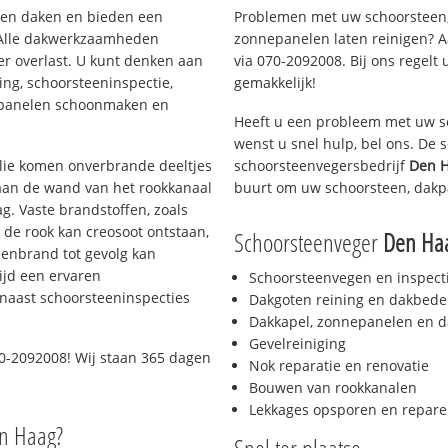
rten daken en bieden een
Problemen met uw schoorsteen,
 Alle dakwerkzaamheden
zonnepanelen laten reinigen? A
er overlast. U kunt denken aan
via 070-2092008. Bij ons regelt 
ing, schoorsteeninspectie,
gemakkelijk!
nepanelen schoonmaken en
Heeft u een probleem met uw s
wenst u snel hulp, bel ons. De
 olie komen onverbrande deeltjes
schoorsteenvegersbedrijf
Den 
 aan de wand van het rookkanaal
buurt om uw schoorsteen, dakp
g. Vaste brandstoffen, zoals
t de rook kan creosoot ontstaan,
Schoorsteenveger
Den Ha
enbrand tot gevolg kan
ijd een ervaren
Schoorsteenvegen en inspect
naast schoorsteeninspecties
Dakgoten reining en dakbede
Dakkapel, zonnepanelen en d
Gevelreiniging
0-2092008! Wij staan 365 dagen
Nok reparatie en renovatie
Bouwen van rookkanalen
Lekkages opsporen en repare
en Haag?