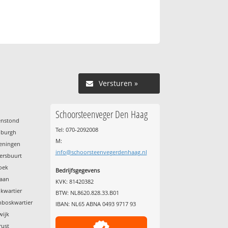
Versturen »
Schoorsteenveger Den Haag
enstond
Tel: 070-2092008
nburgh
M:
veningen
info@schoorsteenvegerdenhaag.nl
ersbuurt
oek
Bedrijfsgegevens
laan
KVK: 81420382
kwartier
BTW: NL8620.828.33.B01
nboskwartier
IBAN: NL65 ABNA 0493 9717 93
wijk
rust