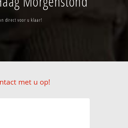
 Haag Morgenstond
 direct voor u klaar!
ntact met u op!