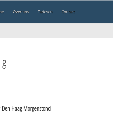
me
Over ons
Tarieven
Contact
ag
r
Den Haag Morgenstond