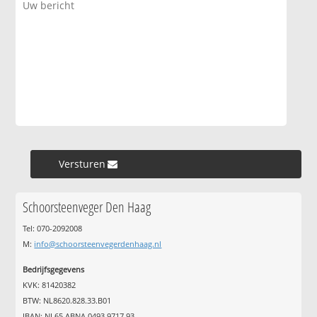
Versturen »
Schoorsteenveger Den Haag
Tel: 070-2092008
M:
info@schoorsteenvegerdenhaag.nl
Bedrijfsgegevens
KVK: 81420382
BTW: NL8620.828.33.B01
IBAN: NL65 ABNA 0493 9717 93