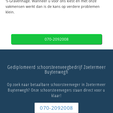
's-Gravenhage. Wanneer u voor ons kiest en met onze
vakmensen werkt dan is de kans op verdere problemen
klein.
070-2092008
Gediplomeerd schoorsteenveegbedrijf Zoetermeer
Buytenwegh
Op zoek naar betaalbare schoorsteenveger in Zoetermeer
Buytenwegh? Onze schoorsteenvegers staan direct voor u
klaar!
070-2092008