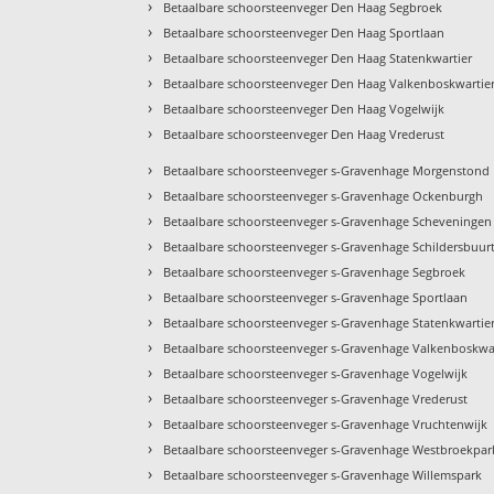
›
Betaalbare schoorsteenveger Den Haag Segbroek
›
Betaalbare schoorsteenveger Den Haag Sportlaan
›
Betaalbare schoorsteenveger Den Haag Statenkwartier
›
Betaalbare schoorsteenveger Den Haag Valkenboskwartie
›
Betaalbare schoorsteenveger Den Haag Vogelwijk
›
Betaalbare schoorsteenveger Den Haag Vrederust
›
Betaalbare schoorsteenveger s-Gravenhage Morgenstond
›
Betaalbare schoorsteenveger s-Gravenhage Ockenburgh
›
Betaalbare schoorsteenveger s-Gravenhage Scheveningen
›
Betaalbare schoorsteenveger s-Gravenhage Schildersbuur
›
Betaalbare schoorsteenveger s-Gravenhage Segbroek
›
Betaalbare schoorsteenveger s-Gravenhage Sportlaan
›
Betaalbare schoorsteenveger s-Gravenhage Statenkwartie
›
Betaalbare schoorsteenveger s-Gravenhage Valkenboskwa
›
Betaalbare schoorsteenveger s-Gravenhage Vogelwijk
›
Betaalbare schoorsteenveger s-Gravenhage Vrederust
›
Betaalbare schoorsteenveger s-Gravenhage Vruchtenwijk
›
Betaalbare schoorsteenveger s-Gravenhage Westbroekpar
›
Betaalbare schoorsteenveger s-Gravenhage Willemspark