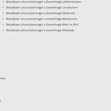
›
Betaalbare schoorsteenveger s-Gravenhage Leidschenveen
›
Betaalbare schoorsteenveger s-Gravenhage Loosduinen
›
Betaalbare schoorsteenveger s-Gravenhage Malieveld
›
r
Betaalbare schoorsteenveger s-Gravenhage Mariahoeve
›
Betaalbare schoorsteenveger s-Gravenhage Meer en Bos
›
Betaalbare schoorsteenveger s-Gravenhage Moerwijk
t
r
rtier
k