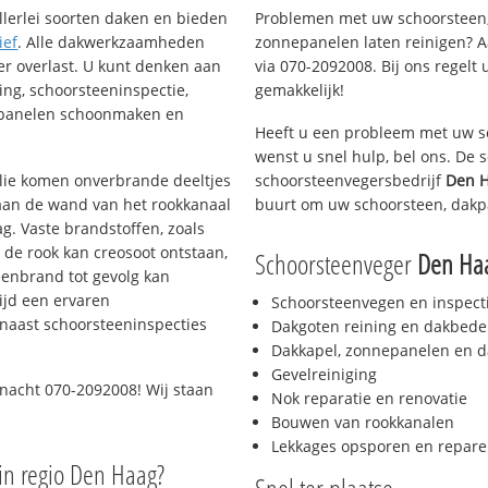
llerlei soorten daken en bieden
Problemen met uw schoorsteen,
ief
. Alle dakwerkzaamheden
zonnepanelen laten reinigen? A
er overlast. U kunt denken aan
via 070-2092008. Bij ons regelt 
ing, schoorsteeninspectie,
gemakkelijk!
nepanelen schoonmaken en
Heeft u een probleem met uw s
wenst u snel hulp, bel ons. De
 olie komen onverbrande deeltjes
schoorsteenvegersbedrijf
Den H
 aan de wand van het rookkanaal
buurt om uw schoorsteen, dakp
g. Vaste brandstoffen, zoals
t de rook kan creosoot ontstaan,
Schoorsteenveger
Den Ha
enbrand tot gevolg kan
ijd een ervaren
Schoorsteenvegen en inspect
naast schoorsteeninspecties
Dakgoten reining en dakbede
Dakkapel, zonnepanelen en d
Gevelreiniging
 nacht 070-2092008! Wij staan
Nok reparatie en renovatie
Bouwen van rookkanalen
Lekkages opsporen en repare
in regio Den Haag?