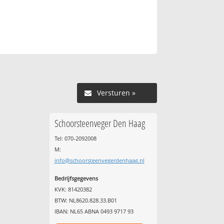
Versturen »
Schoorsteenveger Den Haag
Tel: 070-2092008
M:
info@schoorsteenvegerdenhaag.nl
Bedrijfsgegevens
KVK: 81420382
BTW: NL8620.828.33.B01
IBAN: NL65 ABNA 0493 9717 93