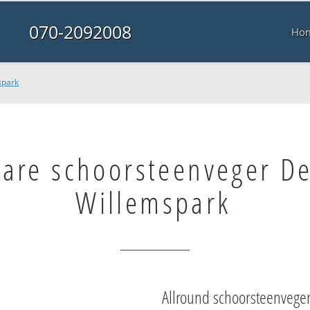
070-2092008
Ho
spark
bare schoorsteenveger D
Willemspark
Allround schoorsteenvege