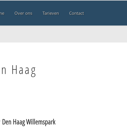
me
Over ons
Tarieven
Contact
en Haag
r
Den Haag Willemspark