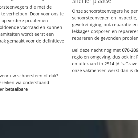
Snel ter plaatse
oorsteenvegers die met de
Onze schoorsteenvegers helpen 
te verhelpen. Door voor ons te
schoorsteenvegen en inspectie,
s op verdere problemen
gevelreiniging, nok reparatie e
voldoende voorraad en kunnen
lekkages opsporen en repareren.
lamiteiten wordt eerst een
repareren de gevonden problem
aak gemaakt voor de definitieve
Bel deze nacht nog met
070-20
regio en omgeving, dus ook in: 
en uiteraard in 2514 JA 's-Grav
onze vakmensen werkt dan is de
voor uw schoorsteen of dak?
bereiken via onderstaand
ver
betaalbare