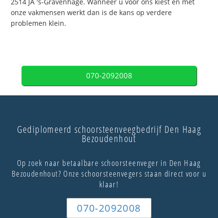
2514 JA 's-Gravenhage. Wanneer u voor ons kiest en met
onze vakmensen werkt dan is de kans op verdere
problemen klein.
070-2092008
Gediplomeerd schoorsteenveegbedrijf Den Haag
Bezoudenhout
Op zoek naar betaalbare schoorsteenveger in Den Haag
Bezoudenhout? Onze schoorsteenvegers staan direct voor u
klaar!
070-2092008