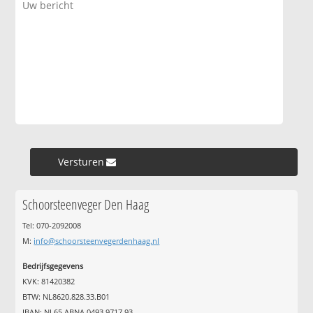
Versturen »
Schoorsteenveger Den Haag
Tel: 070-2092008
M:
info@schoorsteenvegerdenhaag.nl
Bedrijfsgegevens
KVK: 81420382
BTW: NL8620.828.33.B01
IBAN: NL65 ABNA 0493 9717 93