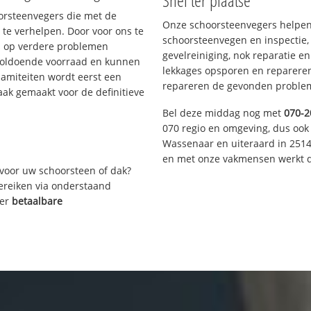
Snel ter plaatse
oorsteenvegers die met de
Onze schoorsteenvegers helpen 
te verhelpen. Door voor ons te
schoorsteenvegen en inspectie,
s op verdere problemen
gevelreiniging, nok reparatie e
voldoende voorraad en kunnen
lekkages opsporen en repareren.
lamiteiten wordt eerst een
repareren de gevonden problem
aak gemaakt voor de definitieve
Bel deze middag nog met
070-2
070 regio en omgeving, dus ook 
Wassenaar en uiteraard in 2514
en met onze vakmensen werkt d
voor uw schoorsteen of dak?
bereiken via onderstaand
ver
betaalbare