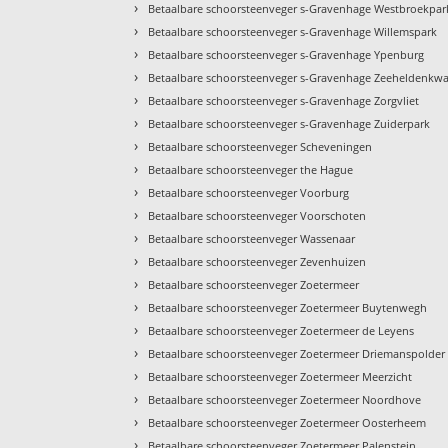
›
Betaalbare schoorsteenveger s-Gravenhage Westbroekpar
›
Betaalbare schoorsteenveger s-Gravenhage Willemspark
›
Betaalbare schoorsteenveger s-Gravenhage Ypenburg
›
Betaalbare schoorsteenveger s-Gravenhage Zeeheldenkwa
›
Betaalbare schoorsteenveger s-Gravenhage Zorgvliet
›
Betaalbare schoorsteenveger s-Gravenhage Zuiderpark
›
Betaalbare schoorsteenveger Scheveningen
›
Betaalbare schoorsteenveger the Hague
›
Betaalbare schoorsteenveger Voorburg
›
Betaalbare schoorsteenveger Voorschoten
›
Betaalbare schoorsteenveger Wassenaar
›
Betaalbare schoorsteenveger Zevenhuizen
›
Betaalbare schoorsteenveger Zoetermeer
›
Betaalbare schoorsteenveger Zoetermeer Buytenwegh
›
Betaalbare schoorsteenveger Zoetermeer de Leyens
›
Betaalbare schoorsteenveger Zoetermeer Driemanspolder
›
Betaalbare schoorsteenveger Zoetermeer Meerzicht
›
Betaalbare schoorsteenveger Zoetermeer Noordhove
›
Betaalbare schoorsteenveger Zoetermeer Oosterheem
›
Betaalbare schoorsteenveger Zoetermeer Palenstein