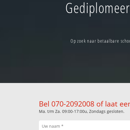
Gediplomeer
Op zoek naar betaalbare scho
Bel 070-2092008 of laat ee
Ma. t/m Za. 09:00-17:00u, Zondags gesloten.