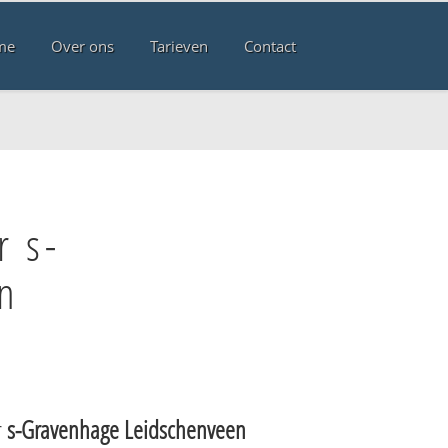
me
Over ons
Tarieven
Contact
r s-
n
r
s-Gravenhage Leidschenveen