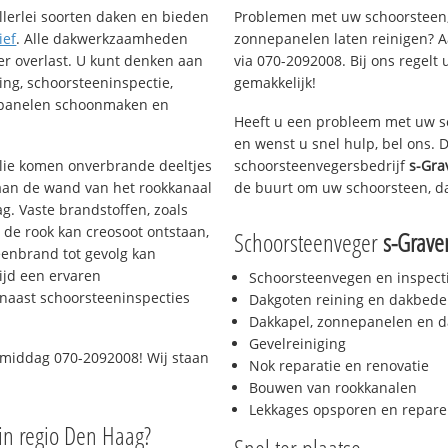
llerlei soorten daken en bieden
Problemen met uw schoorsteen,
ief
. Alle dakwerkzaamheden
zonnepanelen laten reinigen? A
er overlast. U kunt denken aan
via 070-2092008. Bij ons regelt 
ing, schoorsteeninspectie,
gemakkelijk!
nepanelen schoonmaken en
Heeft u een probleem met uw s
en wenst u snel hulp, bel ons.
 olie komen onverbrande deeltjes
schoorsteenvegersbedrijf
s-Gra
 aan de wand van het rookkanaal
de buurt om uw schoorsteen, d
g. Vaste brandstoffen, zoals
t de rook kan creosoot ontstaan,
Schoorsteenveger
s-Grave
enbrand tot gevolg kan
ijd een ervaren
Schoorsteenvegen en inspect
naast schoorsteeninspecties
Dakgoten reining en dakbede
Dakkapel, zonnepanelen en d
Gevelreiniging
 middag 070-2092008! Wij staan
Nok reparatie en renovatie
Bouwen van rookkanalen
Lekkages opsporen en repare
in regio Den Haag?