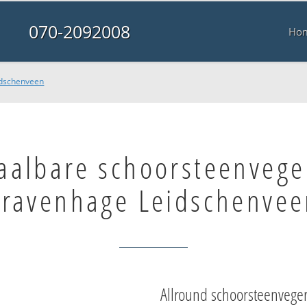
070-2092008
Ho
idschenveen
aalbare schoorsteenvege
ravenhage Leidschenvee
Allround schoorsteenvege