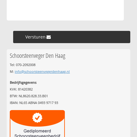
Versturen »
Schoorsteenveger Den Haag
Tel: 070-2092008
M:
info@schoorsteenvegerdenhaag.nl
Bedrijfsgegevens
KVK: 81420382
BTW: NL8620.828.33.B01
IBAN: NL65 ABNA 0493 9717 93