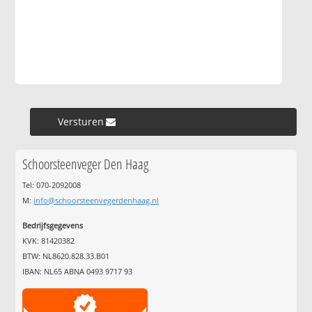
Versturen »
Schoorsteenveger Den Haag
Tel: 070-2092008
M:
info@schoorsteenvegerdenhaag.nl
Bedrijfsgegevens
KVK: 81420382
BTW: NL8620.828.33.B01
IBAN: NL65 ABNA 0493 9717 93