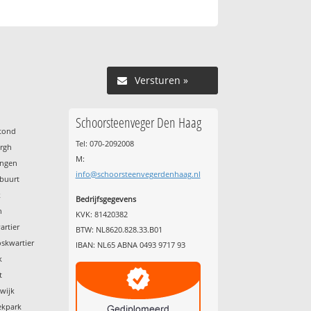
Versturen »
Schoorsteenveger Den Haag
stond
Tel: 070-2092008
urgh
M:
ingen
info@schoorsteenvegerdenhaag.nl
sbuurt
k
Bedrijfsgegevens
n
KVK: 81420382
artier
BTW: NL8620.828.33.B01
skwartier
IBAN: NL65 ABNA 0493 9717 93
k
t
wijk
ekpark