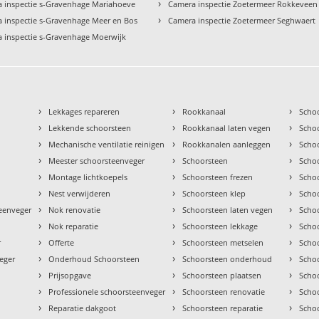
›
 inspectie s-Gravenhage Mariahoeve
Camera inspectie Zoetermeer Rokkeveen
›
 inspectie s-Gravenhage Meer en Bos
Camera inspectie Zoetermeer Seghwaert
 inspectie s-Gravenhage Moerwijk
›
›
›
Lekkages repareren
Rookkanaal
Scho
›
›
›
Lekkende schoorsteen
Rookkanaal laten vegen
Scho
›
›
›
Mechanische ventilatie reinigen
Rookkanalen aanleggen
Scho
›
›
›
Meester schoorsteenveger
Schoorsteen
Scho
›
›
›
Montage lichtkoepels
Schoorsteen frezen
Scho
›
›
›
Nest verwijderen
Schoorsteen klep
Scho
›
›
›
teenveger
Nok renovatie
Schoorsteen laten vegen
Scho
›
›
›
Nok reparatie
Schoorsteen lekkage
Scho
›
›
›
r
Offerte
Schoorsteen metselen
Scho
›
›
›
eger
Onderhoud Schoorsteen
Schoorsteen onderhoud
Scho
›
›
›
Prijsopgave
Schoorsteen plaatsen
Scho
›
›
›
Professionele schoorsteenveger
Schoorsteen renovatie
Scho
›
›
›
Reparatie dakgoot
Schoorsteen reparatie
Schoo