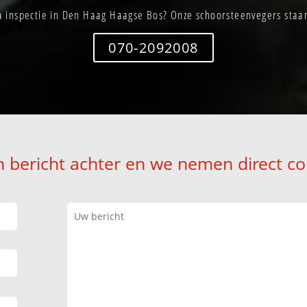
 inspectie in Den Haag Haagse Bos? Onze schoorsteenvegers staan 
070-2092008
n bericht achter en we nemen direct co