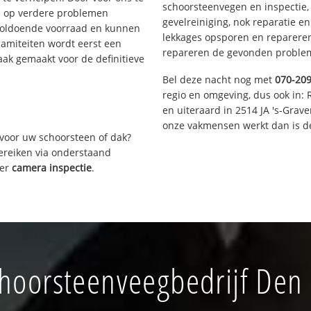
schoorsteenvegen en inspectie,
s op verdere problemen
gevelreiniging, nok reparatie e
voldoende voorraad en kunnen
lekkages opsporen en repareren.
lamiteiten wordt eerst een
repareren de gevonden problem
aak gemaakt voor de definitieve
Bel deze nacht nog met
070-20
regio en omgeving, dus ook in: 
en uiteraard in 2514 JA 's-Grav
onze vakmensen werkt dan is de
voor uw schoorsteen of dak?
bereiken via onderstaand
ver
camera inspectie
.
hoorsteenveegbedrijf Den