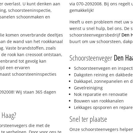
er overlast. U kunt denken aan
via 070-2092008. Bij ons regelt 
ing, schoorsteeninspectie,
gemakkelijk!
nepanelen schoonmaken en
Heeft u een probleem met uw s
wenst u snel hulp, bel ons. De
 olie komen onverbrande deeltjes
schoorsteenvegersbedrijf
Den H
 aan de wand van het rookkanaal
buurt om uw schoorsteen, dakp
g. Vaste brandstoffen, zoals
t de rook kan creosoot ontstaan,
Schoorsteenveger
Den Ha
enbrand tot gevolg kan
ijd een ervaren
Schoorsteenvegen en inspect
naast schoorsteeninspecties
Dakgoten reining en dakbede
Dakkapel, zonnepanelen en d
Gevelreiniging
092008! Wij staan 365 dagen
Nok reparatie en renovatie
Bouwen van rookkanalen
Lekkages opsporen en repare
n Haag?
Snel ter plaatse
oorsteenvegers die met de
Onze schoorsteenvegers helpen 
te verhelpen. Door voor ons te