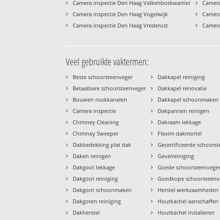
›
›
Camera inspectie Den Haag Valkenboskwartier
Camera
›
›
Camera inspectie Den Haag Vogelwijk
Camera
›
›
Camera inspectie Den Haag Vrederust
Camera
Veel gebruikte vaktermen:
›
›
Beste schoorsteenveger
Dakkapel reiniging
›
›
Betaalbare schoorsteenveger
Dakkapel renovatie
›
›
Bouwen rookkanalen
Dakkapel schoonmaken
›
›
Camera inspectie
Dakpannen reinigen
›
›
Chimney Cleaning
Dakraam lekkage
›
›
Chimney Sweeper
Flexim dakmortel
›
›
Dakbedekking plat dak
Gecertificeerde schoors
›
›
Daken reinigen
Gevelreiniging
›
›
Dakgoot lekkage
Goede schoorsteenvege
›
›
Dakgoot reiniging
Goedkope schoorsteenv
›
›
Dakgoot schoonmaken
Herstel werkzaamheden
›
›
Dakgoten reiniging
Houtkachel aanschaffen
›
›
Dakherstel
Houtkachel installeren