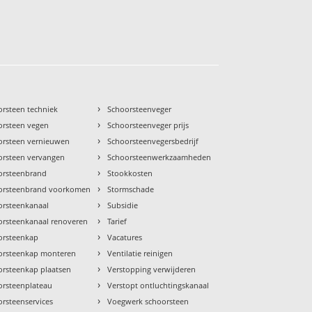
›
orsteen techniek
Schoorsteenveger
›
orsteen vegen
Schoorsteenveger prijs
›
orsteen vernieuwen
Schoorsteenvegersbedrijf
›
orsteen vervangen
Schoorsteenwerkzaamheden
›
orsteenbrand
Stookkosten
›
orsteenbrand voorkomen
Stormschade
›
orsteenkanaal
Subsidie
›
orsteenkanaal renoveren
Tarief
›
orsteenkap
Vacatures
›
orsteenkap monteren
Ventilatie reinigen
›
orsteenkap plaatsen
Verstopping verwijderen
›
orsteenplateau
Verstopt ontluchtingskanaal
›
rsteenservices
Voegwerk schoorsteen