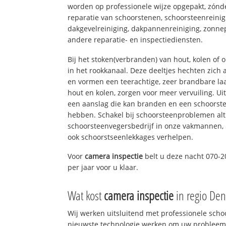
worden op professionele wijze opgepakt, zónd
reparatie van schoorstenen, schoorsteenreinig
dakgevelreiniging, dakpannenreiniging, zon
andere reparatie- en inspectiediensten.
Bij het stoken(verbranden) van hout, kolen of
in het rookkanaal. Deze deeltjes hechten zich
en vormen een teerachtige, zeer brandbare laa
hout en kolen, zorgen voor meer vervuiling. Ui
een aanslag die kan branden en een schoorste
hebben. Schakel bij schoorsteenproblemen alt
schoorsteenvegersbedrijf in onze vakmannen, 
ook schoorstseenlekkages verhelpen.
Voor
camera inspectie
belt u deze nacht 070-2
per jaar voor u klaar.
Wat kost
camera inspectie
in regio De
Wij werken uitsluitend met professionele sch
nieuwste technologie werken om uw probleem 