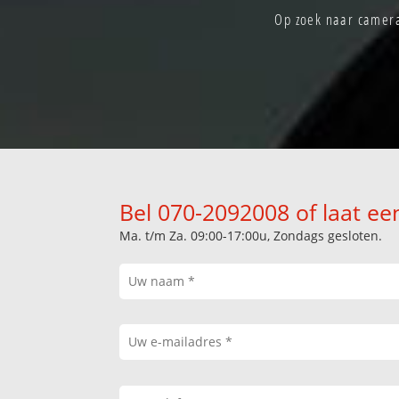
Op zoek naar camera
Bel 070-2092008 of laat ee
Ma. t/m Za. 09:00-17:00u, Zondags gesloten.