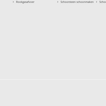
›
›
›
Rookgasafvoer
Schoorsteen schoonmaken
Scho