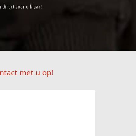
direct voor u klaar!
ntact met u op!