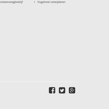
›
orsteenveegbedrijf
Vogelnest verwijderen