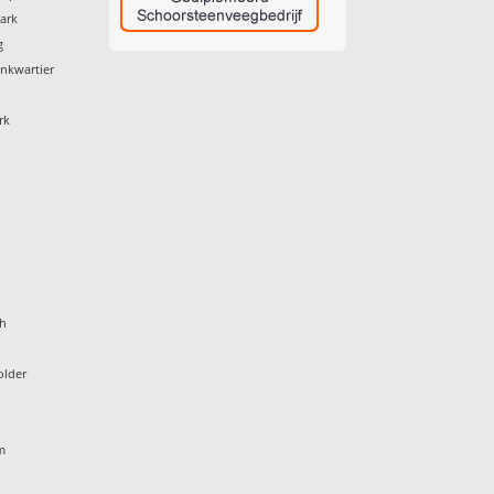
ark
g
nkwartier
rk
gh
older
e
m