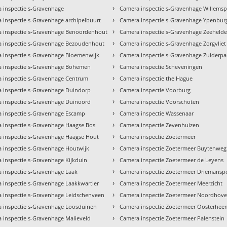
›
 inspectie s-Gravenhage
Camera inspectie s-Gravenhage Willemsp
›
 inspectie s-Gravenhage archipelbuurt
Camera inspectie s-Gravenhage Ypenbur
›
 inspectie s-Gravenhage Benoordenhout
Camera inspectie s-Gravenhage Zeehelde
›
 inspectie s-Gravenhage Bezoudenhout
Camera inspectie s-Gravenhage Zorgvliet
›
 inspectie s-Gravenhage Bloemenwijk
Camera inspectie s-Gravenhage Zuiderpa
›
 inspectie s-Gravenhage Bohemen
Camera inspectie Scheveningen
›
 inspectie s-Gravenhage Centrum
Camera inspectie the Hague
›
 inspectie s-Gravenhage Duindorp
Camera inspectie Voorburg
›
 inspectie s-Gravenhage Duinoord
Camera inspectie Voorschoten
›
 inspectie s-Gravenhage Escamp
Camera inspectie Wassenaar
›
 inspectie s-Gravenhage Haagse Bos
Camera inspectie Zevenhuizen
›
 inspectie s-Gravenhage Haagse Hout
Camera inspectie Zoetermeer
›
 inspectie s-Gravenhage Houtwijk
Camera inspectie Zoetermeer Buytenwe
›
 inspectie s-Gravenhage Kijkduin
Camera inspectie Zoetermeer de Leyens
›
 inspectie s-Gravenhage Laak
Camera inspectie Zoetermeer Driemansp
›
 inspectie s-Gravenhage Laakkwartier
Camera inspectie Zoetermeer Meerzicht
›
 inspectie s-Gravenhage Leidschenveen
Camera inspectie Zoetermeer Noordhov
›
 inspectie s-Gravenhage Loosduinen
Camera inspectie Zoetermeer Oosterhee
›
 inspectie s-Gravenhage Malieveld
Camera inspectie Zoetermeer Palenstein