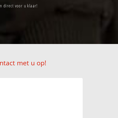
 direct voor u klaar!
ntact met u op!