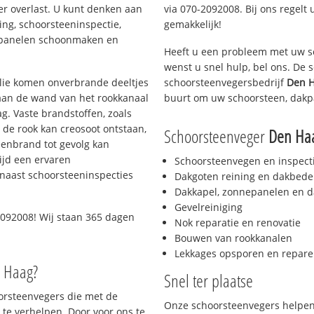
er overlast. U kunt denken aan
via 070-2092008. Bij ons regelt 
ing, schoorsteeninspectie,
gemakkelijk!
nepanelen schoonmaken en
Heeft u een probleem met uw s
wenst u snel hulp, bel ons. De
 olie komen onverbrande deeltjes
schoorsteenvegersbedrijf
Den H
 aan de wand van het rookkanaal
buurt om uw schoorsteen, dakp
g. Vaste brandstoffen, zoals
t de rook kan creosoot ontstaan,
Schoorsteenveger
Den Ha
enbrand tot gevolg kan
ijd een ervaren
Schoorsteenvegen en inspect
naast schoorsteeninspecties
Dakgoten reining en dakbede
Dakkapel, zonnepanelen en d
Gevelreiniging
092008! Wij staan 365 dagen
Nok reparatie en renovatie
Bouwen van rookkanalen
Lekkages opsporen en repare
n Haag?
Snel ter plaatse
oorsteenvegers die met de
Onze schoorsteenvegers helpen 
te verhelpen. Door voor ons te