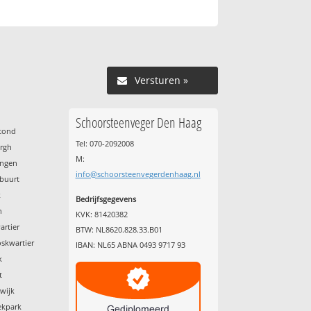
Versturen »
Schoorsteenveger Den Haag
stond
Tel: 070-2092008
urgh
M:
ingen
info@schoorsteenvegerdenhaag.nl
sbuurt
k
Bedrijfsgegevens
n
KVK: 81420382
artier
BTW: NL8620.828.33.B01
skwartier
IBAN: NL65 ABNA 0493 9717 93
k
t
wijk
ekpark