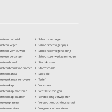
›
orsteen techniek
Schoorsteenveger
›
orsteen vegen
Schoorsteenveger prijs
›
orsteen vernieuwen
Schoorsteenvegersbedrijf
›
orsteen vervangen
Schoorsteenwerkzaamheden
›
orsteenbrand
Stookkosten
›
orsteenbrand voorkomen
Stormschade
›
orsteenkanaal
Subsidie
›
orsteenkanaal renoveren
Tarief
›
orsteenkap
Vacatures
›
orsteenkap monteren
Ventilatie reinigen
›
orsteenkap plaatsen
Verstopping verwijderen
›
orsteenplateau
Verstopt ontluchtingskanaal
›
rsteenservices
Voegwerk schoorsteen