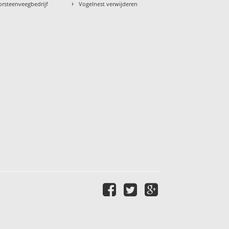
›
orsteenveegbedrijf
Vogelnest verwijderen