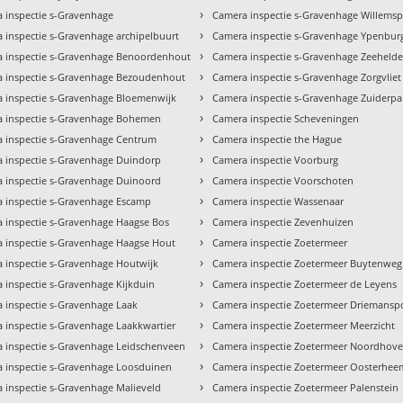
›
 inspectie s-Gravenhage
Camera inspectie s-Gravenhage Willemsp
›
 inspectie s-Gravenhage archipelbuurt
Camera inspectie s-Gravenhage Ypenbur
›
 inspectie s-Gravenhage Benoordenhout
Camera inspectie s-Gravenhage Zeehelde
›
 inspectie s-Gravenhage Bezoudenhout
Camera inspectie s-Gravenhage Zorgvliet
›
 inspectie s-Gravenhage Bloemenwijk
Camera inspectie s-Gravenhage Zuiderpa
›
 inspectie s-Gravenhage Bohemen
Camera inspectie Scheveningen
›
 inspectie s-Gravenhage Centrum
Camera inspectie the Hague
›
 inspectie s-Gravenhage Duindorp
Camera inspectie Voorburg
›
 inspectie s-Gravenhage Duinoord
Camera inspectie Voorschoten
›
 inspectie s-Gravenhage Escamp
Camera inspectie Wassenaar
›
 inspectie s-Gravenhage Haagse Bos
Camera inspectie Zevenhuizen
›
 inspectie s-Gravenhage Haagse Hout
Camera inspectie Zoetermeer
›
 inspectie s-Gravenhage Houtwijk
Camera inspectie Zoetermeer Buytenwe
›
 inspectie s-Gravenhage Kijkduin
Camera inspectie Zoetermeer de Leyens
›
 inspectie s-Gravenhage Laak
Camera inspectie Zoetermeer Driemansp
›
 inspectie s-Gravenhage Laakkwartier
Camera inspectie Zoetermeer Meerzicht
›
 inspectie s-Gravenhage Leidschenveen
Camera inspectie Zoetermeer Noordhov
›
 inspectie s-Gravenhage Loosduinen
Camera inspectie Zoetermeer Oosterhee
›
 inspectie s-Gravenhage Malieveld
Camera inspectie Zoetermeer Palenstein