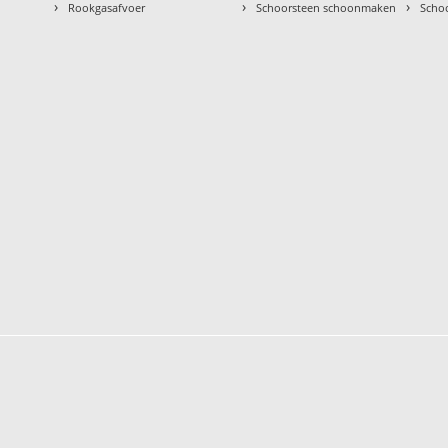
›
›
›
Rookgasafvoer
Schoorsteen schoonmaken
Scho