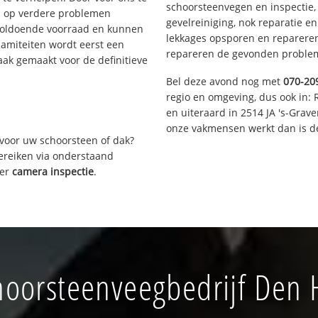
schoorsteenvegen en inspectie,
s op verdere problemen
gevelreiniging, nok reparatie e
voldoende voorraad en kunnen
lekkages opsporen en repareren.
lamiteiten wordt eerst een
repareren de gevonden problem
aak gemaakt voor de definitieve
Bel deze avond nog met
070-20
regio en omgeving, dus ook in: 
en uiteraard in 2514 JA 's-Grav
onze vakmensen werkt dan is de
voor uw schoorsteen of dak?
bereiken via onderstaand
ver
camera inspectie
.
oorsteenveegbedrijf Den