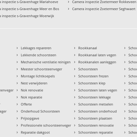
›
 inspectie s-Gravenhage Mariahoeve
Camera inspectie Zoetermeer Rokkeveen
›
 inspectie s-Gravenhage Meer en Bos
Camera inspectie Zoetermeer Seghwaert
 inspectie s-Gravenhage Moerwijk
›
›
›
Lekkages repareren
Rookkanaal
Scho
›
›
›
Lekkende schoorsteen
Rookkanaal laten vegen
Scho
›
›
›
Mechanische ventilatie reinigen
Rookkanalen aanleggen
Scho
›
›
›
Meester schoorsteenveger
Schoorsteen
Scho
›
›
›
Montage lichtkoepels
Schoorsteen frezen
Scho
›
›
›
Nest verwijderen
Schoorsteen klep
Scho
›
›
›
teenveger
Nok renovatie
Schoorsteen laten vegen
Scho
›
›
›
Nok reparatie
Schoorsteen lekkage
Scho
›
›
›
r
Offerte
Schoorsteen metselen
Scho
›
›
›
eger
Onderhoud Schoorsteen
Schoorsteen onderhoud
Scho
›
›
›
Prijsopgave
Schoorsteen plaatsen
Scho
›
›
›
Professionele schoorsteenveger
Schoorsteen renovatie
Scho
›
›
›
Reparatie dakgoot
Schoorsteen reparatie
Schoo