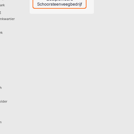
ark
g
nkwartier
rk
gh
older
e
m