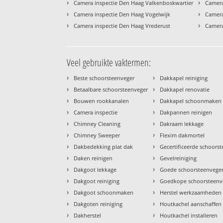
›
›
Camera inspectie Den Haag Valkenboskwartier
Camera
›
›
Camera inspectie Den Haag Vogelwijk
Camera
›
›
Camera inspectie Den Haag Vrederust
Camera
Veel gebruikte vaktermen:
›
›
Beste schoorsteenveger
Dakkapel reiniging
›
›
Betaalbare schoorsteenveger
Dakkapel renovatie
›
›
Bouwen rookkanalen
Dakkapel schoonmaken
›
›
Camera inspectie
Dakpannen reinigen
›
›
Chimney Cleaning
Dakraam lekkage
›
›
Chimney Sweeper
Flexim dakmortel
›
›
Dakbedekking plat dak
Gecertificeerde schoors
›
›
Daken reinigen
Gevelreiniging
›
›
Dakgoot lekkage
Goede schoorsteenvege
›
›
Dakgoot reiniging
Goedkope schoorsteenv
›
›
Dakgoot schoonmaken
Herstel werkzaamheden
›
›
Dakgoten reiniging
Houtkachel aanschaffen
›
›
Dakherstel
Houtkachel installeren