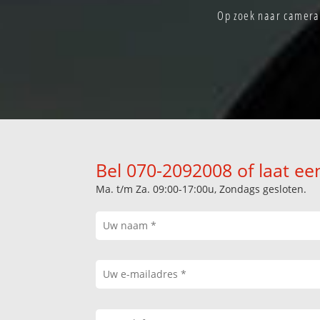
Op zoek naar camera 
Bel 070-2092008 of laat ee
Ma. t/m Za. 09:00-17:00u, Zondags gesloten.