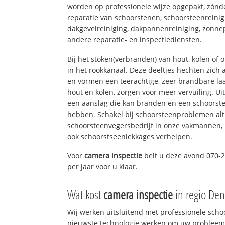
worden op professionele wijze opgepakt, zónd
reparatie van schoorstenen, schoorsteenreinig
dakgevelreiniging, dakpannenreiniging, zon
andere reparatie- en inspectiediensten.
Bij het stoken(verbranden) van hout, kolen of
in het rookkanaal. Deze deeltjes hechten zich
en vormen een teerachtige, zeer brandbare laa
hout en kolen, zorgen voor meer vervuiling. Ui
een aanslag die kan branden en een schoorste
hebben. Schakel bij schoorsteenproblemen alt
schoorsteenvegersbedrijf in onze vakmannen, 
ook schoorstseenlekkages verhelpen.
Voor
camera inspectie
belt u deze avond 070-2
per jaar voor u klaar.
Wat kost
camera inspectie
in regio De
Wij werken uitsluitend met professionele sch
nieuwste technologie werken om uw probleem 